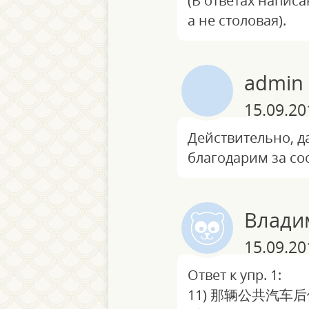
(В ответах написа
а не столовая).
admin
15.09.20
Действительно, да
благодарим за с
Влади
15.09.20
Ответ к упр. 1:
11) 那辆公共汽车