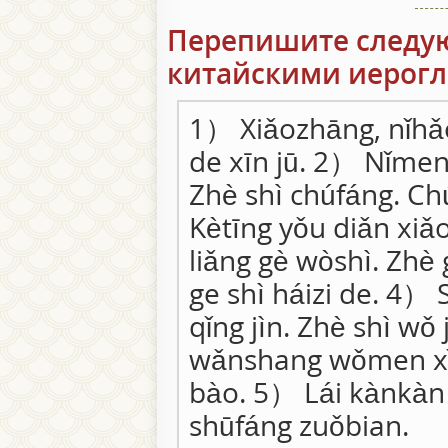
Перепишите следу
китайскими иерог
1） Xiǎozhāng, nǐhǎo!
de xīn jū. 2） Nǐmen 
Zhè shì chúfáng. Ch
Kètīng yǒu diǎn xiǎ
liǎng gè wòshì. Zhè
ge shì háizi de. 4） 
qǐng jìn. Zhè shì wǒ 
wǎnshang wǒmen xǐh
bào. 5） Lái kànkàn 
shūfáng zuǒbian.