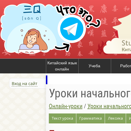
Китайский язык
Учеба
Рабо
онлайн
Вход на сайт
Уроки начальног
Онлайн-уроки
/
Уроки начального
Текст урока
Грамматика
Лексика