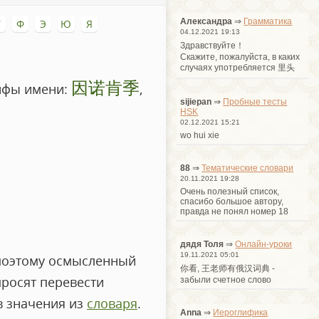
Александра
⇒
Грамматика
У
Ф
Э
Ю
Я
04.12.2021 19:13
Здравствуйте！
Cкажите, пожалуйста, в каких
случаях употребляется 里头
因诺肯季
ифы имени:
,
sijiepan
⇒
Пробные тесты
HSK
02.12.2021 15:21
wo hui xie
88
⇒
Тематические словари
20.11.2021 19:28
Очень полезный список,
спасибо большое автору,
правда не понял номер 18
дядя Толя
⇒
Онлайн-уроки
19.11.2021 05:01
 поэтому осмысленный
你看, 王老师有俄汉词典 -
просят перевести
забыли счетное слово
в значения из
словаря
.
Anna
⇒
Иероглифика