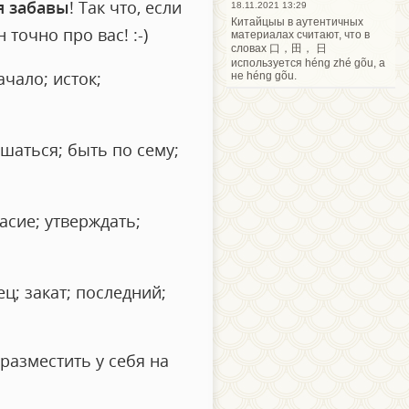
я забавы
! Так что, если
18.11.2021 13:29
Китайцыы в аутентичных
точно про вас! :-)
материалах считают, что в
словах 口，田， 日
используется héng zhé gõu, а
чало; исток;
не héng gõu.
ашаться; быть по сему;
асие; утверждать;
ец; закат; последний;
азместить у себя на