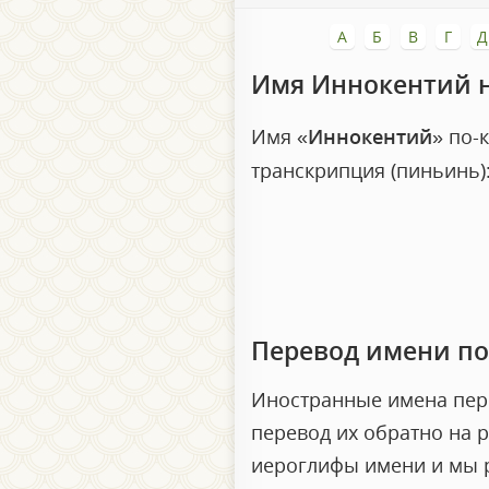
А
Б
В
Г
Д
Имя Иннокентий 
Имя «
Иннокентий
» по-
транскрипция (пиньинь)
Перевод имени п
Иностранные имена пере
перевод их обратно на р
иероглифы имени и мы р