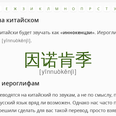
Е
Ж
З
И
К
Л
М
Н
О
П
Р
С
Т
на китайском
китайски будет звучать как «
иннокенцзи
». Иерогл
yīnnuòkěnjì
:
.
因诺肯季
yīnnuòkěnjì
о иероглифам
водятся на китайский по звукам, а не по смыслу,
усский язык вряд ли возможен. Однако нас часто 
ешили сделать для вас такой перевод, просто взя