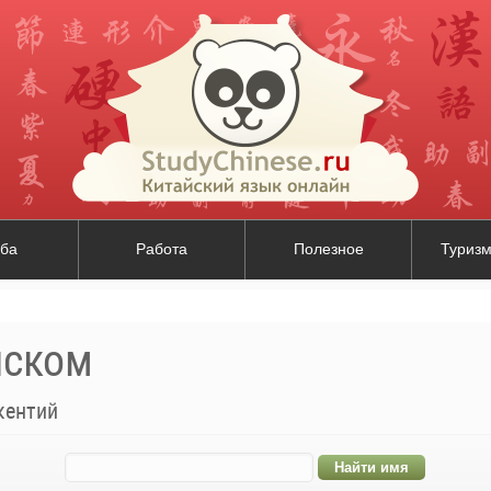
ба
Работа
Полезное
Туризм
йском
кентий