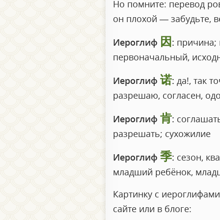
Но помните: перевод р
он плохой — забудьте, в
因
Иероглиф
:
причина; 
первоначальный, исходн
诺
Иероглиф
:
да!, так т
разрешаю, согласен, о
肯
Иероглиф
:
соглашатьс
разрешать; сухожилие
季
Иероглиф
:
сезон, ква
младший ребёнок, млад
Картинку с иероглифами
сайте или в блоге: