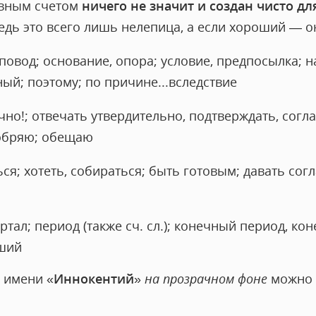
овным счетом
ничего не значит и создан чисто дл
едь это всего лишь нелепица, а если хороший — он 
повод; основание, опора; условие, предпосылка; на
ый; поэтому; по причине...вследствие
очно!; отвечать утвердительно, подтверждать, согл
добряю; обещаю
я; хотеть, собираться; быть готовым; давать согл
ртал; период (также сч. сл.); конечный период, кон
ший
 имени «
Иннокентий
»
на прозрачном фоне
можно р