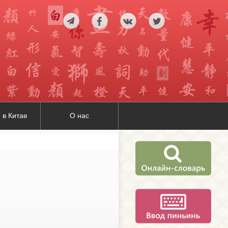
 в Китае
О нас