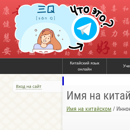
Китайский язык
Уче
онлайн
Вход на сайт
Имя на кита
Имя на китайском
/
Инно