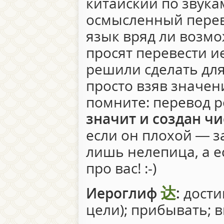
китайский по звукам
осмысленный перев
язык вряд ли возмо
просят перевести 
решили сделать для
просто взяв значен
помните: перевод 
значит и создан чи
если он плохой — за
лишь нелепица, а 
про вас! :-)
达
Иероглиф
:
достиг
цели); прибывать; 