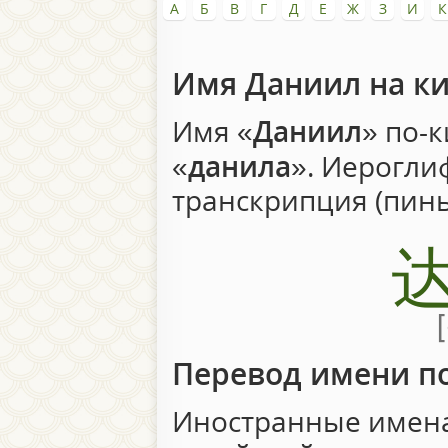
А
Б
В
Г
Д
Е
Ж
З
И
К
Имя Даниил на к
Имя «
Даниил
» по-к
«
данила
». Иерогл
транскрипция (пин
Перевод имени п
Иностранные имена