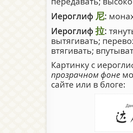
передавать; высок
尼
Иероглиф
:
мона
拉
Иероглиф
:
тянуть
вытягивать; перевоз
втягивать; впутыват
Картинку с иерогл
прозрачном фоне
мо
сайте или в блоге: