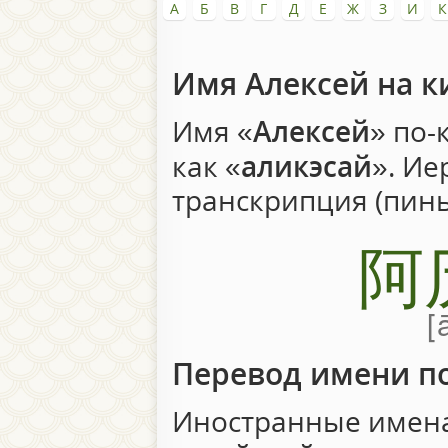
А
Б
В
Г
Д
Е
Ж
З
И
К
Имя Алексей на к
Имя «
Алексей
» по-
как «
аликэсай
». И
транскрипция (пин
阿
Перевод имени п
Иностранные имена