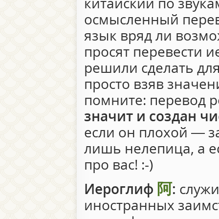
китайский по звукам
осмысленный перев
язык вряд ли возмо
просят перевести 
решили сделать для
просто взяв значен
помните: перевод 
значит и создан чи
если он плохой — за
лишь нелепица, а 
про вас! :-)
阿
Иероглиф
:
служит
иностранных заимс