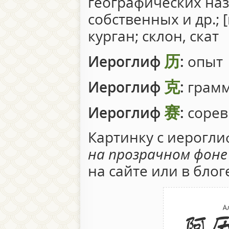
географических на
собственных и др.; 
курган; склон, скат
历
Иероглиф
:
опыт
克
Иероглиф
:
грамм
赛
Иероглиф
:
сорев
Картинку с иерогл
на прозрачном фоне
на сайте или в блог