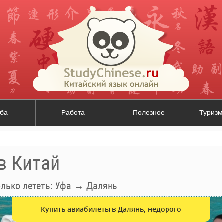
ба
Работа
Полезное
Туризм
в Китай
олько лететь: Уфа → Далянь
Купить авиабилеты в Далянь, недорого