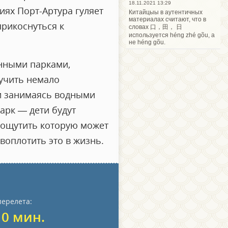
18.11.2021 13:29
иях Порт-Артура гуляет
Китайцыы в аутентичных
материалах считают, что в
прикоснуться к
словах 口，田， 日
используется héng zhé gõu, а
не héng gõu.
енными парками,
лучить немало
 и занимаясь водными
арк — дети будут
 ощутить которую может
 воплотить это в жизнь.
перелета:
10 мин.