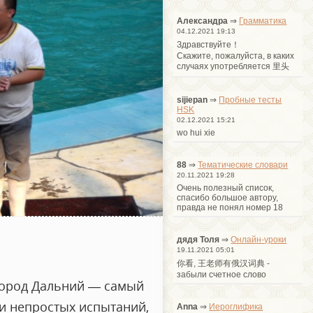
Александра
⇒
Грамматика
04.12.2021 19:13
Здравствуйте！
Cкажите, пожалуйста, в каких
случаях употребляется 里头
sijiepan
⇒
Пробные тесты
HSK
02.12.2021 15:21
wo hui xie
88
⇒
Тематические словари
20.11.2021 19:28
Очень полезный список,
спасибо большое автору,
правда не понял номер 18
дядя Толя
⇒
Онлайн-уроки
19.11.2021 05:01
你看, 王老师有俄汉词典 -
забыли счетное слово
город Дальний — самый
и непростых испытаний,
Anna
⇒
Иероглифика