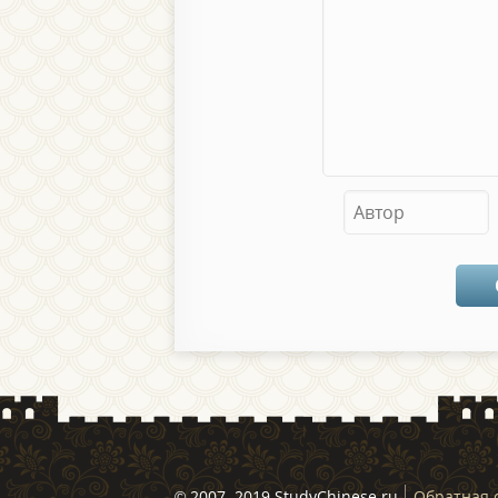
© 2007–2019 StudyChinese.ru
Обратная 