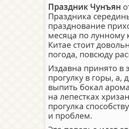
Праздник Чунъян
о
Праздника середины
празднование приход
месяца по лунному 
Китае стоит доволь
погода, повсюду ра
Издавна принято в э
прогулку в горы, а
выпить бокал арома
на лепестках хризан
прогулка способств
и проблем.