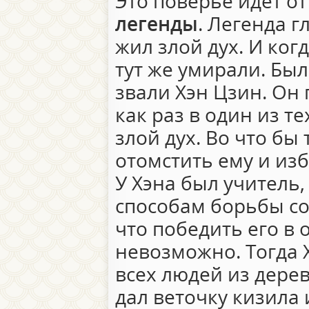
Это поверье идет о
легенды
. Легенда г
жил злой дух. И ког
тут же умирали. Был
звали Хэн Цзин. Он
как раз в один из те
злой дух. Во что бы
отомстить ему и из
У Хэна был учитель,
способам борьбы со
что победить его в
невозможно. Тогда Х
всех людей из дере
дал веточку кизила 