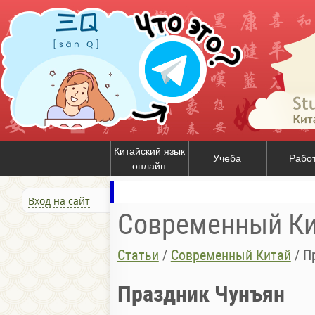
Китайский язык
Учеба
Рабо
онлайн
Вход на сайт
Современный Ки
Статьи
/
Современный Китай
/
П
Праздник Чунъян