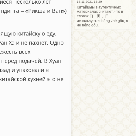
иеся несколько лет
18.11.2021 13:29
Китайцыы в аутентичных
ендинга – «Рикша и Ван»)
материалах считают, что в
словах 口，田， 日
используется héng zhé gõu, а
не héng gõu.
ящую китайскую еду,
ан Хэ и не пахнет. Одно
ежесть всех
перед подачей. В Хуан
зад и упаковали в
итайской кухней это не