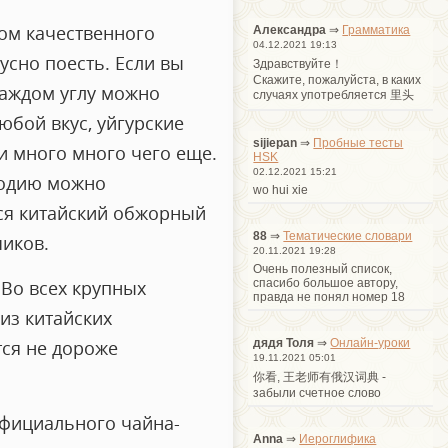
ом качественного
Александра
⇒
Грамматика
04.12.2021 19:13
усно поесть. Если вы
Здравствуйте！
Cкажите, пожалуйста, в каких
 каждом углу можно
случаях употребляется 里头
юбой вкус, уйгурские
sijiepan
⇒
Пробные тесты
и много много чего еще.
HSK
02.12.2021 15:21
угодию можно
wo hui xie
тся китайский обжорный
88
⇒
Тематические словари
чиков.
20.11.2021 19:28
Очень полезный список,
спасибо большое автору,
 Во всех крупных
правда не понял номер 18
 из китайских
дядя Толя
⇒
Онлайн-уроки
тся не дороже
19.11.2021 05:01
你看, 王老师有俄汉词典 -
забыли счетное слово
 официального чайна-
Anna
⇒
Иероглифика