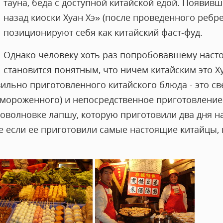
тауна, беда с доступной китайской едой. Появивш
назад киоски Хуан Хэ» (после проведенного ребр
позиционируют себя как китайский фаст-фуд.
Однако человеку хоть раз попробовавшему насто
становится понятным, что ничем китайским это Ху
ильно приготовленного китайского блюда - это св
амороженного) и непосредственное приготовление 
оволновке лапшу, которую приготовили два дня на
 если ее приготовили самые настоящие китайцы, к