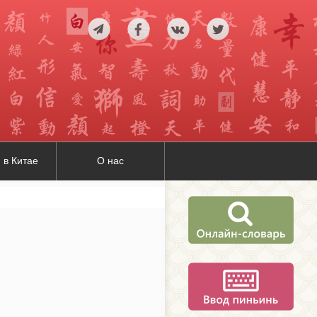
 в Китае
О нас