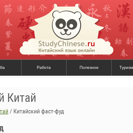
ба
Работа
Полезное
Туризм
й Китай
тай
/
Китайский фаст-фуд
д