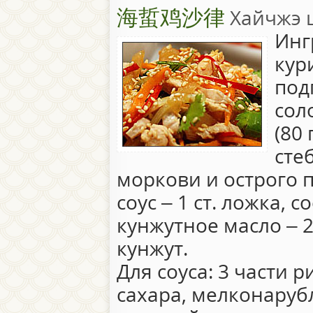
海蜇鸡沙律
Хайчжэ 
Инг
кур
под
сол
(80
сте
моркови и острого 
соус – 1 ст. ложка, с
кунжутное масло – 2
кунжут.
Для соуса: 3 части р
сахара, мелконару