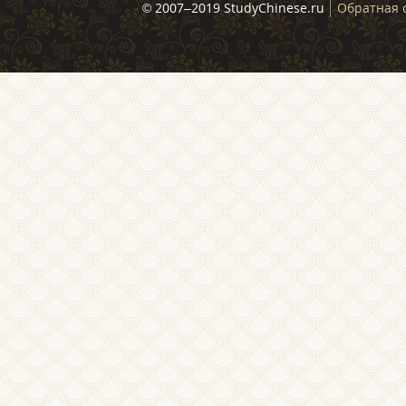
© 2007–2019 StudyChinese.ru
Обратная 