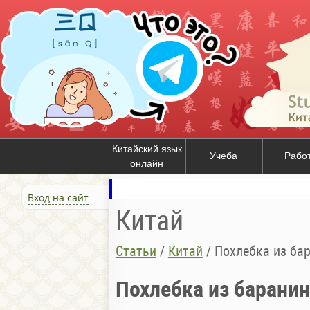
Китайский язык
Учеба
Рабо
онлайн
Вход на сайт
Китай
Статьи
/
Китай
/
Похлебка из ба
Похлебка из барани