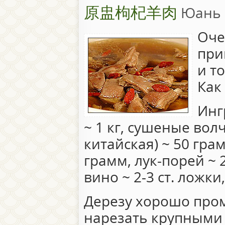
原盅枸杞羊肉
Юань 
Оче
при
и т
Как
Инг
~ 1 кг, сушеные вол
китайская) ~ 50 гра
грамм, лук-порей ~ 
вино ~ 2-3 ст. ложки,
Дерезу хорошо пром
нарезать крупными