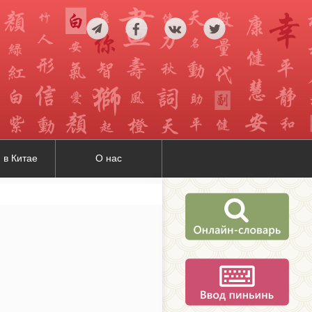
 в Китае
О нас