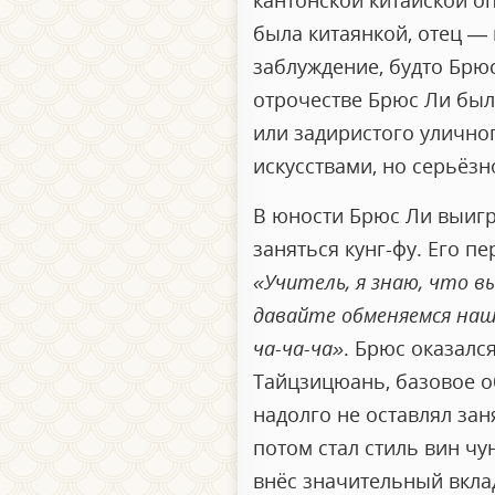
кантонской китайской о
была китаянкой, отец — 
заблуждение, будто Брюс
отрочестве Брюс Ли был
или задиристого уличног
искусствами, но серьёзн
В юности Брюс Ли выигра
заняться кунг-фу. Его п
«Учитель, я знаю, что вы
давайте обменяемся наши
ча-ча-ча»
. Брюс оказалс
Тайцзицюань, базовое о
надолго не оставлял зан
потом стал стиль вин чу
внёс значительный вкла