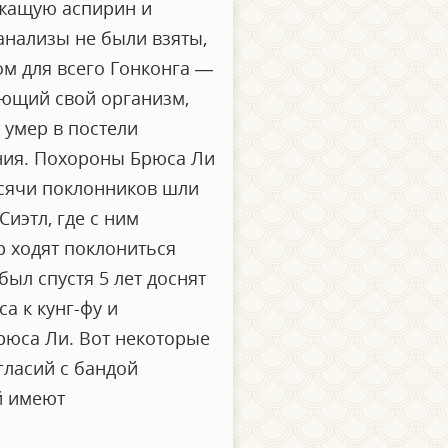
ержащую аспирин и
 анализы не были взяты,
ом для всего Гонконга —
ующий свой организм,
 умер в постели
ния. Похороны Брюса Ли
ысячи поклонников шли
иэтл, где с ним
р ходят поклониться
ыл спустя 5 лет доснят
а к кунг-фу и
рюса Ли. Вот некоторые
гласий с бандой
й имеют