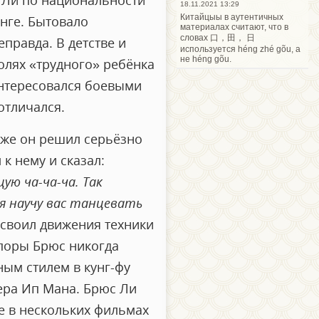
с Ли по национальности
18.11.2021 13:29
Китайцыы в аутентичных
онге. Бытовало
материалах считают, что в
словах 口，田， 日
еправда. В детстве и
используется héng zhé gõu, а
не héng gõu.
олях «трудного» ребёнка
 интересовался боевыми
отличался.
 же он решил серьёзно
к нему и сказал:
ую ча-ча-ча. Так
 я научу вас танцевать
 освоил движения техники
поры Брюс никогда
ным стилем в кунг-фу
тера Ип Мана. Брюс Ли
е в нескольких фильмах