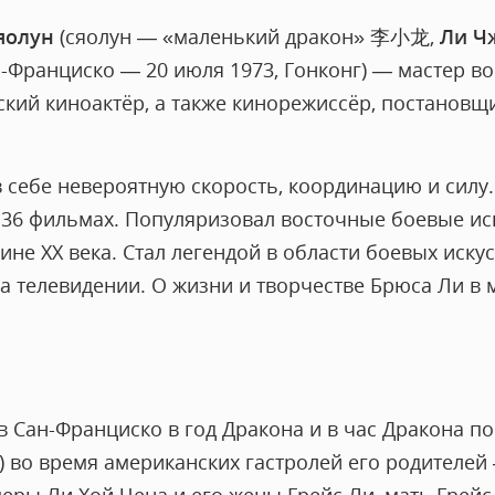
яолун
(сяолун — «маленький дракон»
李小龙
,
Ли Ч
ан-Франциско — 20 июля 1973, Гонконг) — мастер в
ский киноактёр, а также кинорежиссёр, постановщ
 себе невероятную скорость, координацию и силу.
 в 36 фильмах. Популяризовал восточные боевые ис
ине XX века. Стал легендой в области боевых иску
а телевидении. О жизни и творчестве Брюса Ли в 
в Сан-Франциско в год Дракона и в час Дракона п
а) во время американских гастролей его родителей