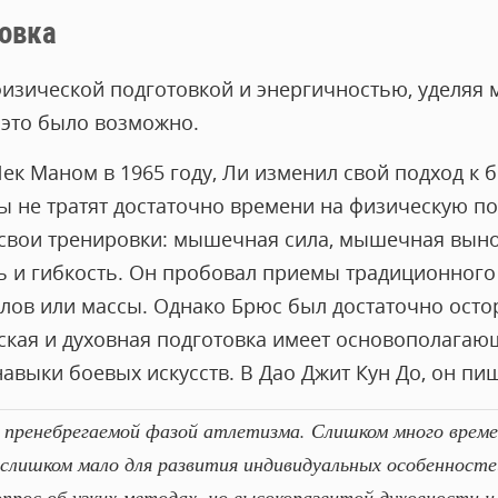
овка
физической подготовкой и энергичностью, уделяя
 это было возможно.
ек Маном в 1965 году, Ли изменил свой подход к 
цы не тратят достаточно времени на физическую п
 свои тренировки: мышечная сила, мышечная выно
ь и гибкость. Он пробовал приемы традиционного
лов или массы. Однако Брюс был достаточно осто
еская и духовная подготовка имеет основополагаю
авыки боевых искусств. В Дао Джит Кун До, он пиш
 пренебрегаемой фазой атлетизма. Слишком много време
 слишком мало для развития индивидуальных особенност
опрос об узких методах, но высокоразвитой духовности 