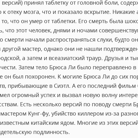
з версий) принял таблетку от головной боли, сод
 к отеку мозга, что и показало вскрытие. Никакие
 то, что он умер от таблетки. Его смерть была шок
ь, что этот человек, днями и ночами совершенств
о смерти начали распространяться слухи, будто он
 другой мастер, однако они не нашли подтвержде
дской, а затем и всеазиатский траур. Друзья и т
чести. Затем тело Брюса Ли было переправлено в С
е он был похоронен. К могиле Брюса Ли до сих по
в, прибывающие в Сиэтл. А его последний фильм б
мел огромный успех и вызвал новую волну интерес
ствам. Есть несколько версий по поводу смерти Б
 мастером Кунг-фу, убийство киллером из-за разно
еизвестным китайским ядом. Многие из этих верси
детельскую подлинность.