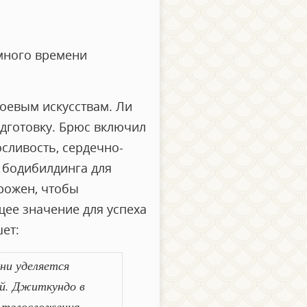
 много времени
боевым искусствам. Ли
одготовку. Брюс включил
сливость, сердечно-
 бодибилдинга для
рожен, чтобы
щее значение для успеха
ет:
ни уделяется
ей. Джиткундо в
и телосложения.