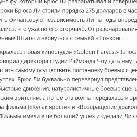
кунг-фу, который Брюс Ли разрабатывал и соверше
роки Брюса Ли стоили порядка 275 долларов в час
ить финансовую независимость Ли на годы вперёд
вались, что ужасно его огорчало. От разочарования
нные Штаты и вернуться с семьёй в Гонконг.
ткрылась новая киностудия «Golden Harvest» (впо
говорил директора студии Рэймонда Чоу дать ему 
шить самому осуществить постановку боевых сцен
спех. Брюс Ли буквально перевернул представлен
 быстрые движения, натуралистичные боевые сцен
ким зрителям, а потом эта волна передалась и зр
а фильма («Кулак ярости» и «Возвращение дракона»
Фильмы имели ещё больший успех и сделали Ли с