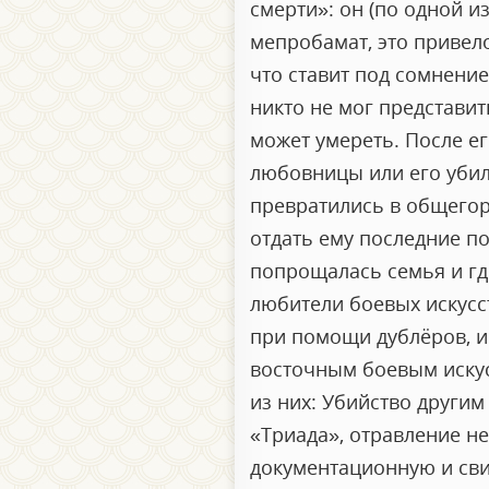
смерти»: он (по одной и
мепробамат, это привело
что ставит под сомнение
никто не мог представит
может умереть. После ег
любовницы или его убил
превратились в общегоро
отдать ему последние по
попрощалась семья и гд
любители боевых искусст
при помощи дублёров, и
восточным боевым искус
из них: Убийство другим
«Триада», отравление н
документационную и сви