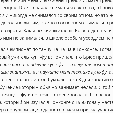
перы Ли Хой Чена и его жены Грейс Ли, мать Грей
немцем. В кино начал сниматься с детства, в Гонк
 Ли никогда не снимался со своим отцом, но это н
 довольно хилым, в кино в основном снимался в р
о сироты. Как и всякий «китаец», Брюс с детства
о ими не занимался, в школе особым усердием не 
л чемпионат по танцу ча-ча-ча в Гонконге. Тогда
ервый учитель кунг-фу вспоминал, что Брюс пришёл 
 прекрасно владеете кунг-фу — а я лучше всех танц
ми знаниями: вы научите меня технике кунг-фу, а
я очень талантлив, он буквально за 3 дня занятий
бучение которым обычно занимает недели. С той 
ятия кунг-фу и постоянно тренировался. Его основ
н, который он изучал в Гонконге с 1956 года у мас
д в популяризацию данного стиля и принял участи