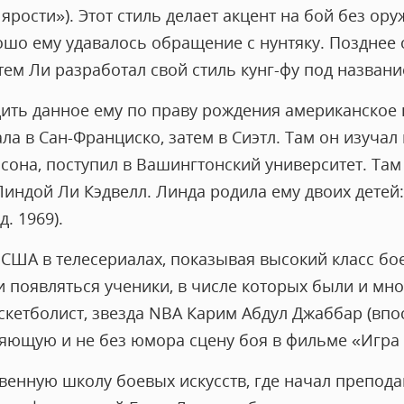
ярости»). Этот стиль делает акцент на бой без ору
шо ему удавалось обращение с нунтяку. Позднее о
атем Ли разработал свой стиль кунг-фу под назван
рдить данное ему по праву рождения американское
ла в Сан-Франциско, затем в Сиэтл. Там он изучал 
сона, поступил в Вашингтонский университет. Там
Линдой Ли Кэдвелл. Линда родила ему двоих детей
. 1969).
США в телесериалах, показывая высокий класс бое
и появляться ученики, в числе которых были и мно
скетболист, звезда NBA Карим Абдул Джаббар (впо
яющую и не без юмора сцену боя в фильме «Игра 
венную школу боевых искусств, где начал препод