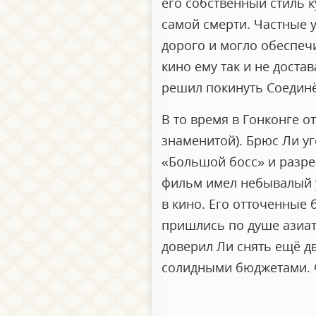
его собственный стиль 
самой смерти. Частные у
дорого и могло обеспеч
кино ему так и не доста
решил покинуть Соединё
В то время в Гонконге о
знаменитой). Брюс Ли у
«Большой босс» и разре
фильм имел небывалый у
в кино. Его отточенные
пришлись по душе азиатс
доверил Ли снять ещё дв
солидными бюджетами. 