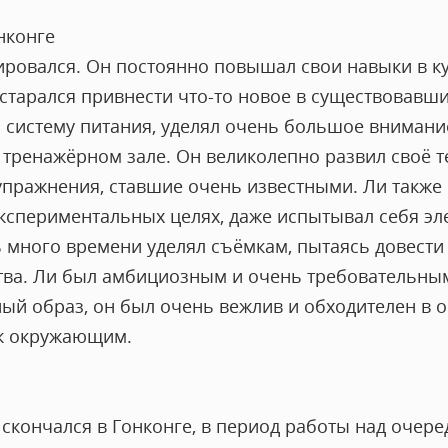
нконге
ировался. Он постоянно повышал свои навыки в ку
 старался привнести что-то новое в существовавши
 систему питания, уделял очень большое вниман
 тренажёрном зале. Он великолепно развил своё т
упражнения, ставшие очень известными. Ли также 
кспериментальных целях, даже испытывал себя эле
 много времени уделял съёмкам, пытаясь довести
тва. Ли был амбициозным и очень требовательным
ный образ, он был очень вежлив и обходителен в 
 к окружающим.
скончался в Гонконге, в период работы над оче