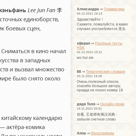
жэньфань
Lee Jun Fan
李
Александра
⇒
Грамматика
04.12.2021 19:13
осточных единоборств,
Здравствуйте！
Cкажите, пожалуйста, в каких
ик боевых сцен,
случаях употребляется 里头
sijiepan
⇒
Пробные тесты
HSK
 Сниматься в кино начал
02.12.2021 15:21
wo hui xie
кусства в западных
сств и вызвал множество
88
⇒
Тематические словари
20.11.2021 19:28
мире было снято около
Очень полезный список,
спасибо большое автору,
правда не понял номер 18
дядя Толя
⇒
Онлайн-уроки
19.11.2021 05:01
你看, 王老师有俄汉词典 -
о китайскому календарю
забыли счетное слово
 — актёра-комика
Anna
⇒
Иероглифика