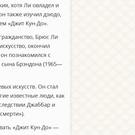
жия, хотя Ли овладел и
н также изучил дзюдо,
ием «Джит Кун-До».
 гражданство, Брюс Ли
искусство, окончил
 он познакомился с
: сына Брэндона (1965—
вых искусств. Он стал
гие известные люди, как
следствии Джаббар и
смерти»).
авать «Джит Кун-До» —