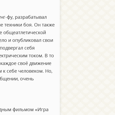
нг-фу, разрабатывал
е техники боя. Он также
ие общеатлетической
ело и опубликовал свои
подвергал себя
ктрическим током. В то
 каждое своё движение
 к себе человеком. Но,
общении, очень
редным фильмом «Игра