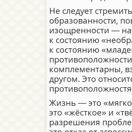
Не следует стремит
образованности, п
изощренности — нап
к состоянию «необр
к состоянию «младе
противоположности
комплементарны, вз
другом. Это относит
противоположностям
Жизнь — это «мягко
это «жёсткое» и «т
разрешения проблем
это отказ от агресси