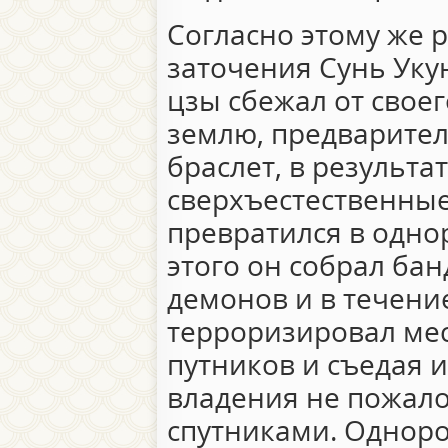
Согласно этому же р
заточения Сунь Укун
цзы сбежал от свое
землю, предварител
браслет, в результа
сверхъестественные
превратился в одно
этого он собрал бан
демонов и в течени
терроризировал ме
путников и съедая их
владения не пожал
спутниками. Одноро