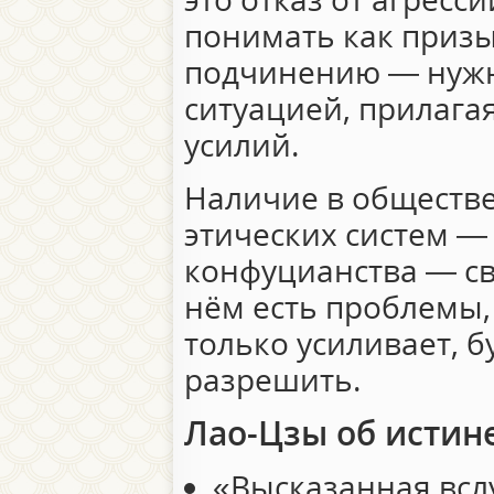
понимать как призы
подчинению — нужн
ситуацией, прилага
усилий.
Наличие в обществ
этических систем —
конфуцианства — сви
нём есть проблемы,
только усиливает, б
разрешить.
Лао-Цзы об истин
«Высказанная всл