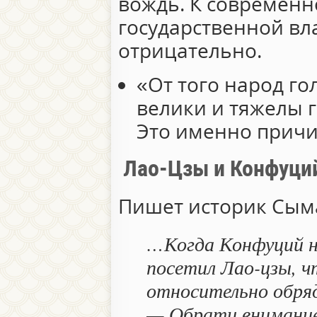
вождь. К современн
государственной вл
отрицательно.
«От того народ го
велики и тяжелы 
Это именно причи
Лао-Цзы и Конфуци
Пишет историк С
…Когда Конфуций на
посетил Лао-цзы, 
относительно обряд
— Обрати внимание