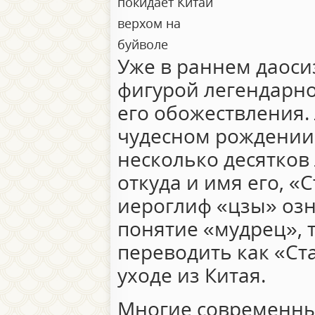
покидает Китай
верхом на
буйволе
Уже в раннем даоси
фигурой легендарно
его обожествления.
чудесном рождении 
несколько десятков
откуда и имя его, «
иероглиф «цзы» оз
понятие «мудрец», 
переводить как «Ста
уходе из Китая.
Многие современные