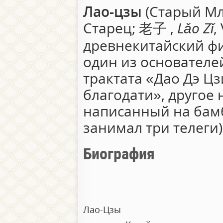
Лао-цзы
(Старый М
Старец;
老子
,
Lǎo Zǐ
,
древнекитайский фил
один из основателе
трактата «Дао Дэ Цз
благодати», другое
написанный на бамб
занимал три телеги)
Биография
Лао-Цзы