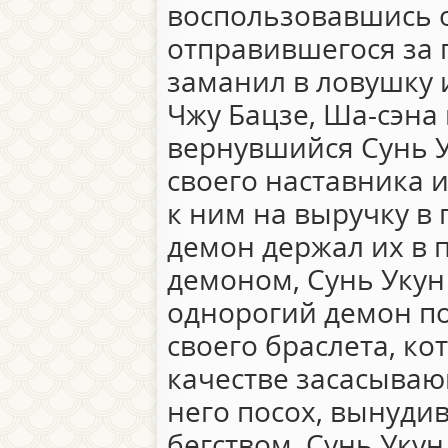
воспользовавшись о
отправившегося за
заманил в ловушку 
Чжу Бацзе, Ша-сэна 
вернувшийся Сунь 
своего наставника и
к ним на выручку в 
демон держал их в 
демоном, Сунь Укун 
однорогий демон п
своего браслета, ко
качестве засасывающ
него посох, вынудив
бегством. Сунь Уку