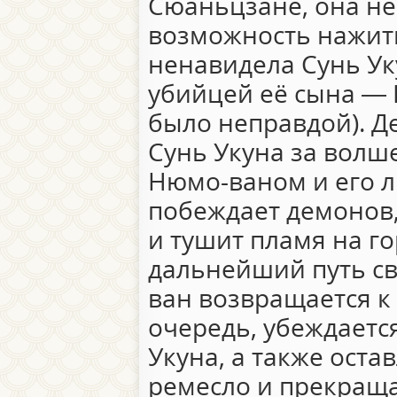
Сюаньцзане, она не
возможность нажить
ненавидела Сунь Уку
убийцей её сына — 
было неправдой). Д
Сунь Укуна за волш
Нюмо-ваном и его л
побеждает демонов,
и тушит пламя на г
дальнейший путь св
ван возвращается к 
очередь, убеждаетс
Укуна, а также оста
ремесло и прекраща