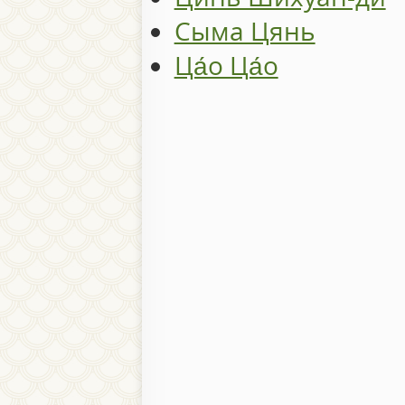
Сыма Цянь
Ца́о Ца́о