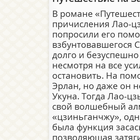
В романе «Путешест
причисления Лао-ц
попросили его пом
взбунтовавшегося С
долго и безуспешно
несмотря на все уси
остановить. На по
Эрлан, но даже он н
Укуна. Тогда Лао-ц
свой волшебный ал
«цзиньганчжу», одн
была функция засас
позволяющая затяги