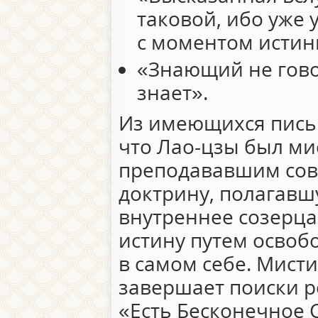
таковой, ибо уже 
с моментом истин
«Знающий не гово
знает».
Из имеющихся пись
что Лао-цзы был ми
преподававшим со
доктрину, полагавш
внутреннее созерца
истину путем освоб
в самом себе. Мист
завершает поиски р
«Есть Бесконечное 