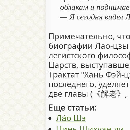
облакам и поднимае
— Я сегодня видел Л
Примечательно, чт
биографии Лао-цзы
легистского филосо
Царств, выступавше
Трактат "Хань Фэй-
последнего, уделяе
две главы (《解老》
Еще статьи:
Ла́о Шэ
Цинь Шихуан-ди