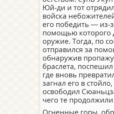
Юй-ди и тот отряди
войска небожителей
его победить — из-з
помощью которого 
оружие. Тогда, по с
отправился за помо
обнаружив пропажу 
браслета, поспешил
где вновь преврати
загнал его в стойло,
освободил Сюаньцза
чего те продолжили
Огненные горы, об