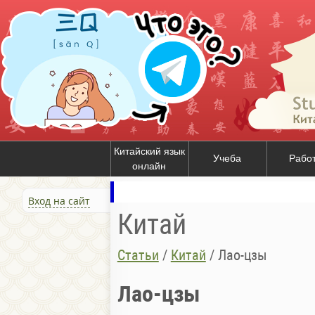
Китайский язык
Учеба
Рабо
онлайн
Вход на сайт
Китай
Статьи
/
Китай
/
Лао-цзы
Лао-цзы