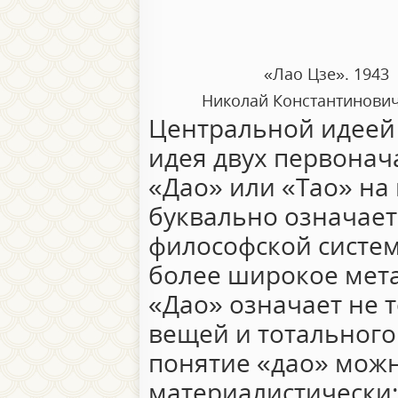
«Лао Цзе». 1943
Николай Константинови
Центральной идеей
идея двух первонач
«Дао» или «Тао» на
буквально означает 
философской систем
более широкое мет
«Дао» означает не т
вещей и тотального
понятие «дао» можн
материалистически: