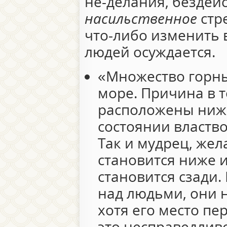
не-делания, бездейс
насильственное
стр
что-либо изменить 
людей осуждается.
«Множество горны
море. Причина в т
расположены ниже
состоянии властво
Так и мудрец, жел
становится ниже и
становится сзади. 
над людьми, они н
хотя его место пе
это несправедлив