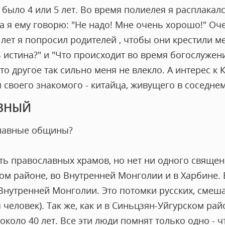
ыло 4 или 5 лет. Во время полиелея я расплакалс
а я ему говорю: "Не надо! Мне очень хорошо!" Оч
лет я попросил родителей , чтобы они крестили мен
ь истина?" и "Что происходит во время богослужен
о другое так сильно меня не влекло. А интерес к 
ым своего знакомого - китайца, живущего в соседне
ВНЫЙ
ославные общины?
ть православных храмов, но нет ни одного свяще
ком районе, во Внутренней Монголии и в Харбине.
Внутренней Монголии. Это потомки русских, смеша
человек). Так же, как и в Синьцзян-Уйгурском райо
около 40 лет. Все эти люди помнят только одно - 