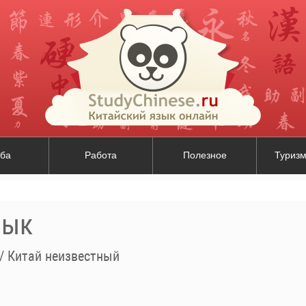
ба
Работа
Полезное
Туризм
зык
/
Китай неизвестный