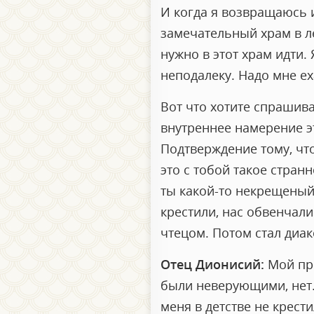
И когда я возвращаюсь и
замечательный храм в лес
нужно в этот храм идти.
неподалеку. Надо мне ех
Вот что хотите спрашива
внутреннее намерение эт
Подтверждение тому, что 
это с тобой такое стран
ты какой-то некрещеный,
крестили, нас обвенчали
чтецом. Потом стал диа
Отец Дионисий:
Мой при
были неверующими, нет.
меня в детстве не крест