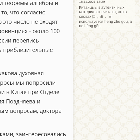
ли теоремы алгебры и
18.11.2021 13:29
Китайцыы в аутентичных
то, что согласно
материалах считают, что в
словах 口，田， 日
 это число не входят
используется héng zhé gõu, а
не héng gõu.
ровинциях - около 100
оссии перепись
нь приблизительные
какова духовная
опросы мы попросили
и в Китае при Отделе
я Поздняева и
ым вопросам, доктора
ками, заинтересовались