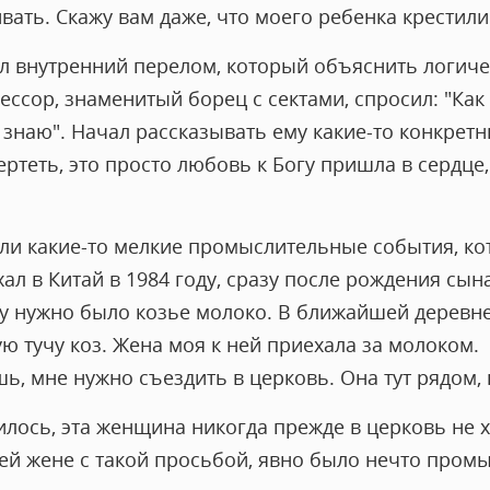
ать. Скажу вам даже, что моего ребенка крестили
л внутренний перелом, который объяснить логичес
ссор, знаменитый борец с сектами, спросил: "Как
е знаю". Начал рассказывать ему какие-то конкретн
вертеть, это просто любовь к Богу пришла в сердце,
.
ыли какие-то мелкие промыслительные события, ко
хал в Китай в 1984 году, сразу после рождения сын
ку нужно было козье молоко. В ближайшей деревне
ю тучу коз. Жена моя к ней приехала за молоком.
шь, мне нужно съездить в церковь. Она тут рядом, в
лось, эта женщина никогда прежде в церковь не х
оей жене с такой просьбой, явно было нечто пром