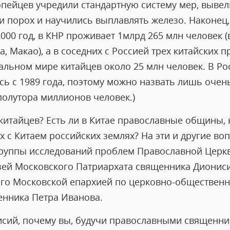
опейцев учредили стандартную систему мер, выве
 порох и научились выплавлять железо. Наконец, 
000 год, в КНР проживает 1млрд 265 млн человек (в
, Макао), а в соседних с Россией трех китайских п
тальном мире китайцев около 25 млн человек. В Р
сь с 1989 года, поэтому можно назвать лишь оче
полутора миллионов человек.)
китайцев? Есть ли в Китае православные общины, 
х с Китаем российских землях? На эти и другие в
группы исследований проблем Православной Церкв
ей Московского Патриархата священника Диониси
о Московской епархией по церковно-общественн
енника Петра Иванова.
нисий, почему вы, будучи православными священни