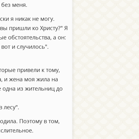
 без меня.
ки я никак не могу.
 вы пришли ко Христу?" Я
ые обстоятельства, а он:
 вот и случилось".
торые привели к тому,
а, и жена моя жила на
 одна из жительниц до
 лесу".
одила. Поэтому в том,
ыслительное.