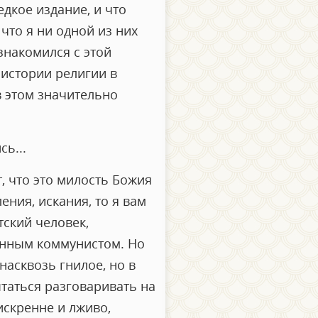
едкое издание, и что
что я ни одной из них
знакомился с этой
 истории религии в
в этом значительно
ь...
, что это милость Божия
ения, искания, то я вам
тский человек,
енным коммунистом. Но
насквозь гнилое, но в
ытаться разговаривать на
еискренне и лживо,