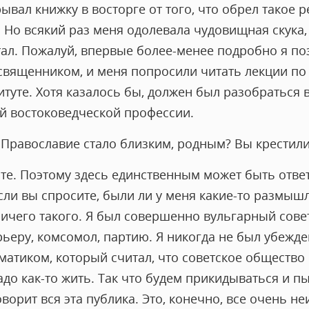
ывал книжку в восторге от того, что обрел такое р
. Но всякий раз меня одолевала чудовищная скука, 
тал. Пожалуй, впервые более-менее подробно я по
 священником, и меня попросили читать лекции по
туте. Хотя казалось бы, должен был разобраться 
ей востоковедческой профессии.
 Православие стало близким, родным? Вы крестилис
те. Поэтому здесь единственным может быть ответ
сли вы спросите, были ли у меня какие-то размышл
ничего такого. Я был совершенно вульгарный сове
ьеру, комсомол, партию. Я никогда не был убежд
атиком, который считал, что советское общество 
адо как-то жить. Так что будем прикидываться и п
оворит вся эта публика. Это, конечно, все очень н