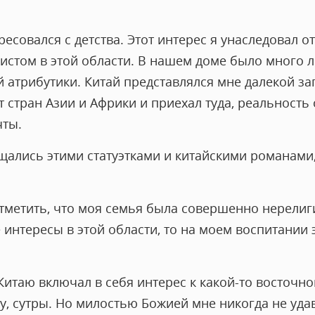
есовался с детства. Этот интерес я унаследовал о
истом в этой области. В нашем доме было много л
ой атрибутики. Китай представлялся мне далекой з
т стран Азии и Африки и приехал туда, реальность
чты.
хищались этими статуэтками и китайскими романам
отметить, что моя семья была совершенно нерелиг
 интересы в этой области, то на моем воспитании 
Китаю включал в себя интерес к какой-то восточно
у, сутры. Но милостью Божией мне никогда не уда