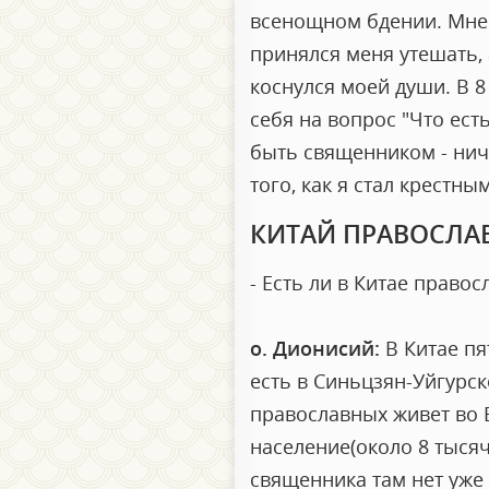
всенощном бдении. Мне б
принялся меня утешать, 
коснулся моей души. В 8 
себя на вопрос "Что ест
быть священником - ничт
того, как я стал крестн
КИТАЙ ПРАВОСЛА
- Есть ли в Китае прав
о. Дионисий:
В Китае пя
есть в Синьцзян-Уйгурс
православных живет во 
население(около 8 тысяч 
священника там нет уже 