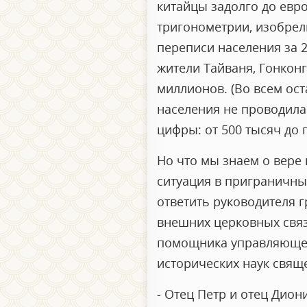
китайцы задолго до евр
тригонометрии, изобрели
переписи населения за 2
жители Тайваня, Гонконга
миллионов. (Во всем ос
населения не проводила
цифры: от 500 тысяч до 
Но что мы знаем о вере 
ситуация в приграничны
ответить руководителя 
внешних церковных связ
помощника управляющег
исторических наук свящ
- Отец Петр и отец Дио