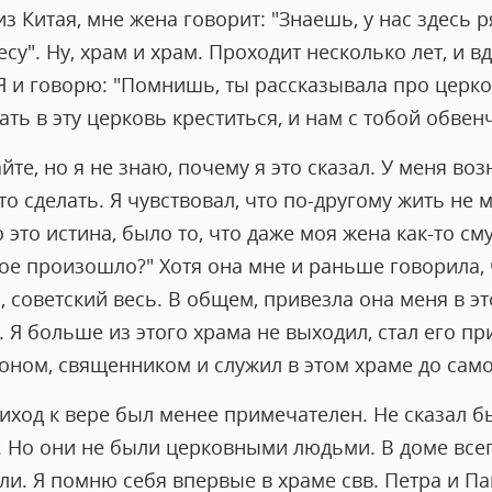
з Китая, мне жена говорит: "Знаешь, у нас здесь 
у". Ну, храм и храм. Проходит несколько лет, и вд
 Я и говорю: "Помнишь, ты рассказывала про церков
ать в эту церковь креститься, и нам с тобой обвенч
йте, но я не знаю, почему я это сказал. У меня во
о сделать. Я чувствовал, что по-другому жить не м
это истина, было то, что даже моя жена как-то сму
ное произошло?" Хотя она мне и раньше говорила, 
 советский весь. В общем, привезла она меня в эт
. Я больше из этого храма не выходил, стал его п
коном, священником и служил в этом храме до сам
ход к вере был менее примечателен. Не сказал бы
 Но они не были церковными людьми. В доме всегд
или. Я помню себя впервые в храме свв. Петра и Па