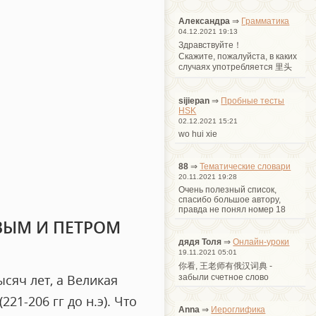
Александра
⇒
Грамматика
04.12.2021 19:13
Здравствуйте！
Cкажите, пожалуйста, в каких
случаях употребляется 里头
sijiepan
⇒
Пробные тесты
HSK
02.12.2021 15:21
wo hui xie
88
⇒
Тематические словари
20.11.2021 19:28
Очень полезный список,
спасибо большое автору,
правда не понял номер 18
ВЫМ И ПЕТРОМ
дядя Толя
⇒
Онлайн-уроки
19.11.2021 05:01
你看, 王老师有俄汉词典 -
сяч лет, а Великая
забыли счетное слово
21-206 гг до н.э). Что
Anna
⇒
Иероглифика