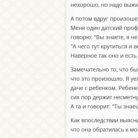
нехорошо, но надо выжив
А потом вдруг произоше
Меня один датский профе
говорю: "Вы знаете, я н
"А чего тут крутиться и 
Наверное так оно и есть
Замечательно то, что б
что это произошло. Я уе
даче с ребенком. Ребен
сих пор держит несметну
А та и говорит: "Ты знае
Как впоследствии выясни
что она обратилась к м