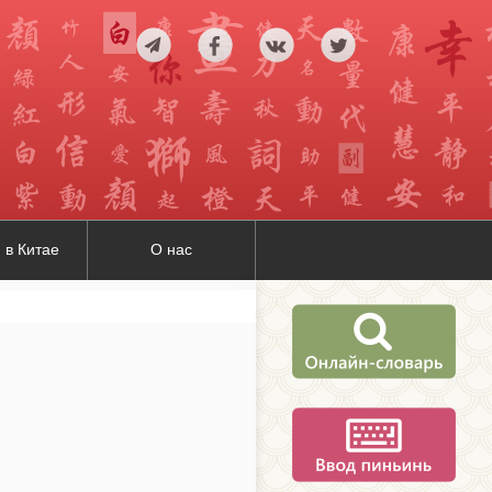
 в Китае
О нас