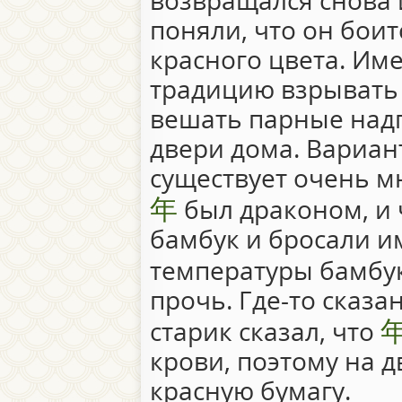
возвращался снова 
поняли, что он боит
красного цвета. Им
традицию взрывать
вешать парные надп
двери дома. Вариант
существует очень мн
年
был драконом, и 
бамбук и бросали им
температуры бамбук
прочь. Где-то сказа
старик сказал, что
крови, поэтому на д
красную бумагу.