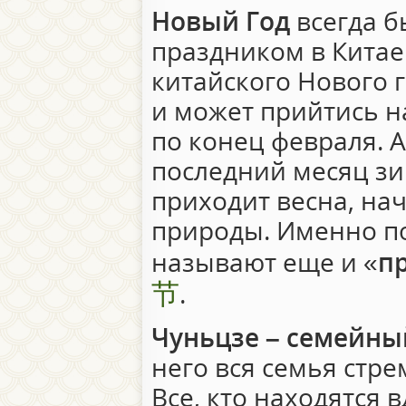
Новый Год
всегда 
праздником в Китае
китайского Нового 
и может прийтись н
по конец февраля. А
последний месяц зи
приходит весна, на
природы. Именно п
называют еще и «
п
节
.
Чуньцзе – семейны
него вся семья стре
Все, кто находятся 