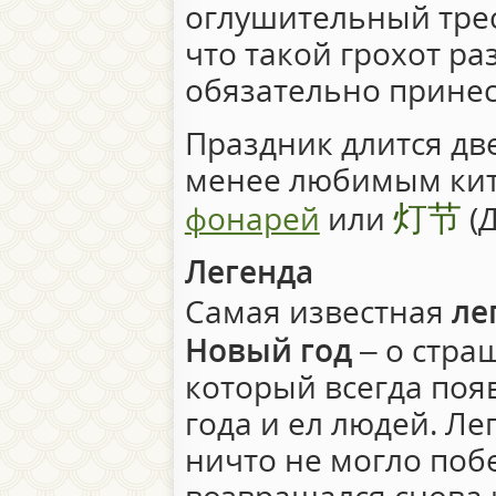
оглушительный трес
что такой грохот ра
обязательно принес
Праздник длится дв
менее любимым ки
灯节
фонарей
или
(Д
Легенда
Самая известная
ле
Новый год
– о стра
который всегда поя
года и ел людей. Ле
ничто не могло поб