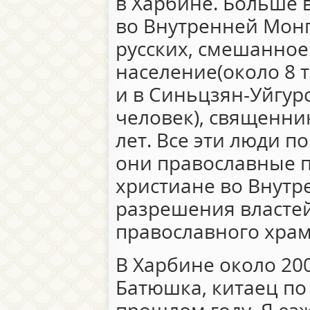
в Харбине. Больше 
во Внутренней Монг
русских, смешанное
население(около 8 т
и в Синьцзян-Уйгур
человек), священник
лет. Все эти люди п
они православные 
христиане во Внут
разрешения властей
православного храм
В Харбине около 20
Батюшка, китаец по