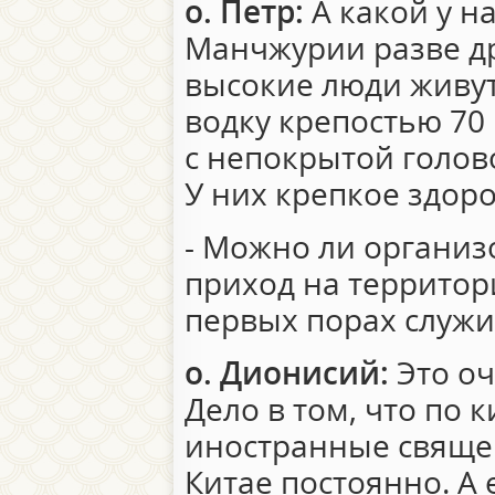
о. Петр:
А какой у н
Манчжурии разве др
высокие люди живут
водку крепостью 70 
с непокрытой голов
У них крепкое здоро
- Можно ли организ
приход на территори
первых порах служи
о. Дионисий:
Это оч
Дело в том, что по 
иностранные священ
Китае постоянно. А 