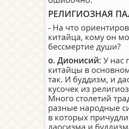
РЕЛИГИОЗНАЯ ПА
- На что ориентиро
китайца, кому он мо
бессмертие души?
о. Дионисий:
У нас 
китайцы в основном
так. И буддизм, и 
кусочек из религио
Много столетий тр
разные народные с
в которых причудл
даосизма и буддизма