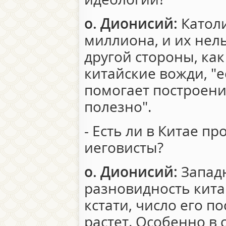
о. Дионисий:
Католи
миллиона, и их нел
другой стороны, как
китайские вожди, "
помогает построени
полезно".
- Есть ли в Китае пр
иеговисты?
о. Дионисий:
Западн
разновидность кита
кстати, число его п
растет. Особенно в