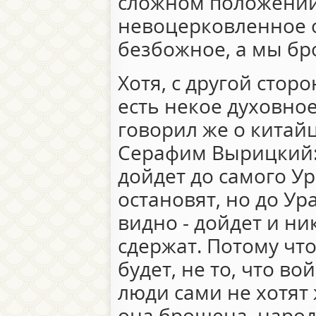
сложном положении.
невоцерковленное о
безбожное, а мы бр
Хотя, с другой сторо
есть некое духовно
говорил же о кита
Серафим Вырицкий:
дойдет до самого Ур
остановят, но до Ур
видно - дойдет и ни
сдержат. Потому чт
будет, не то, что во
люди сами не хотят 
она брошена, народ 