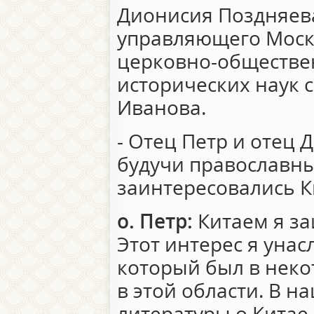
Дионисия Поздняев
управляющего Моск
церковно-обществе
исторических наук 
Иванова.
- Отец Петр и отец 
будучи православн
заинтересовались К
о. Петр:
Китаем я за
Этот интерес я унас
который был в неко
в этой области. В 
литературы о Китае,