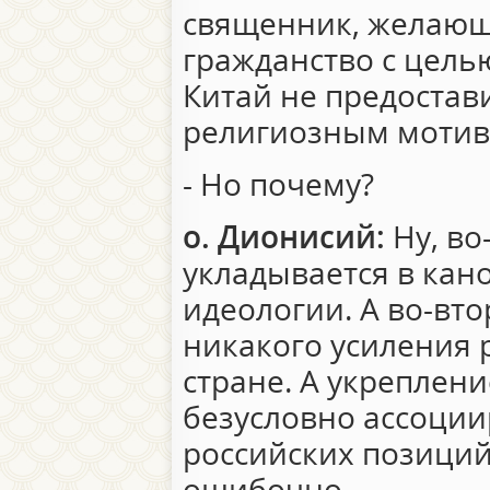
священник, желающ
гражданство с цель
Китай не предостав
религиозным мотив
- Но почему?
о. Дионисий:
Ну, во
укладывается в ка
идеологии. А во-вто
никакого усиления 
стране. А укреплен
безусловно ассоции
российских позиций,
ошибочно.