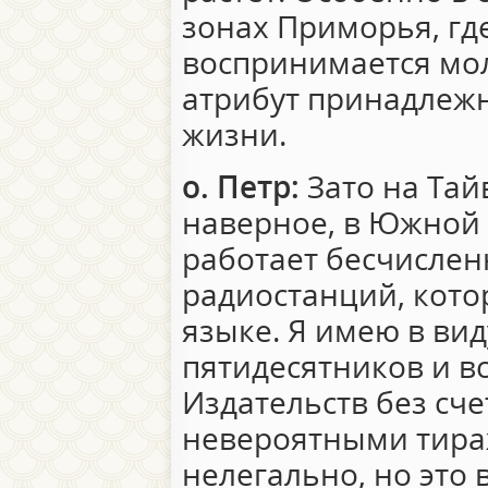
зонах Приморья, гд
воспринимается мо
атрибут принадлежн
жизни.
о. Петр:
Зато на Тайв
наверное, в Южной 
работает бесчисле
радиостанций, кото
языке. Я имею в вид
пятидесятников и в
Издательств без сче
невероятными тира
нелегально, но это 