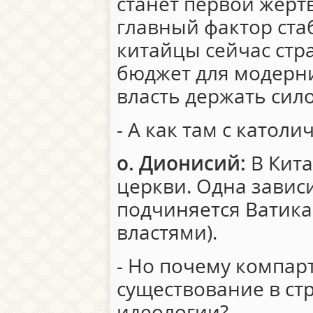
станет первой жерт
главный фактор ста
китайцы сейчас ст
бюджет для модерни
власть держать сил
- А как там с католи
о. Дионисий:
В Кита
церкви. Одна зависи
подчиняется Ватика
властями).
- Но почему компар
существование в ст
идеологии?