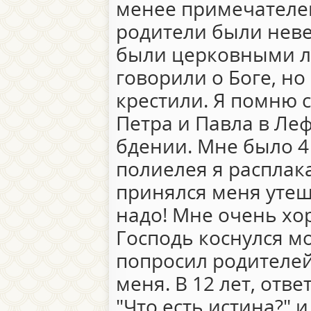
менее примечателен
родители были неве
были церковными л
говорили о Боге, но
крестили. Я помню с
Петра и Павла в Ле
бдении. Мне было 4 
полиелея я расплака
принялся меня утеша
надо! Мне очень хо
Господь коснулся мо
попросил родителей
меня. В 12 лет, отве
"Что есть истина?" 