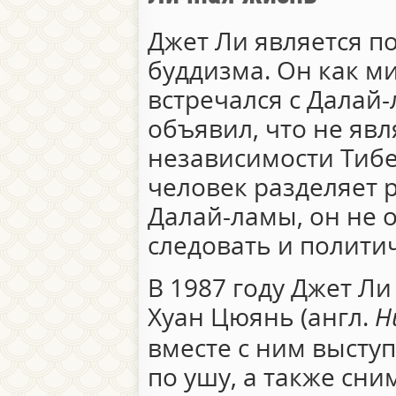
Джет Ли является п
буддизма. Он как м
встречался с Далай-
объявил, что не яв
независимости Тибет
человек разделяет 
Далай-ламы, он не 
следовать и полити
В 1987 году Джет Л
Хуан Цюянь (англ.
H
вместе с ним высту
по ушу, а также сн