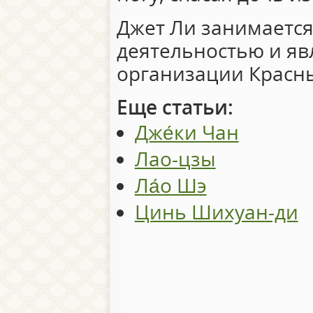
Джет Ли занимаетс
деятельностью и яв
организации Красны
Еще статьи:
Дже́ки Чан
Лао-цзы
Ла́о Шэ
Цинь Шихуан-ди