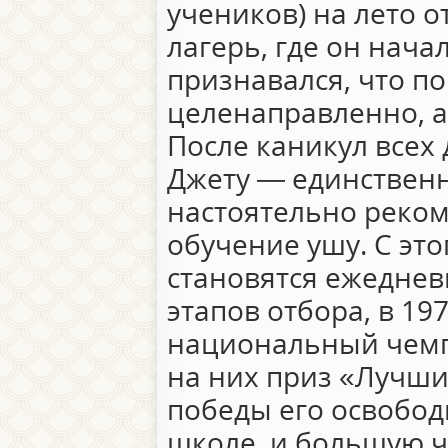
учеников) на лето 
лагерь, где он нача
признавался, что по
целенаправленно, а
После каникул всех 
Джету — единственн
настоятельно реко
обучение ушу. С эт
становятся ежедне
этапов отбора, в 19
национальный чемп
на них приз «Лучши
победы его освобод
школе, и большую ч