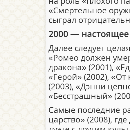
на роль «плохого п
«Смертельное оружи
сыграл отрицательно
2000 — настоящее
Далее следует цела
«Ромео должен умер
дракона» (2001), «Е
«Герой» (2002), «О
(2003), «Дэнни цепно
«Бесстрашный» (2006
Самые последние р
царство» (2008), гд
дуэте с другим кул