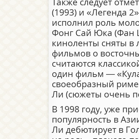
Также следует отме
(1993) и «Легенда 2»
исполнил роль моло
Фонг Сай Юка (Фан 
киноленты сняты в 
фильмов о восточны
считаются классико
один фильм — «Кула
своеобразный римей
Ли (сюжеты очень п
В 1998 году, уже п
популярность в Ази
Ли дебютирует в Го