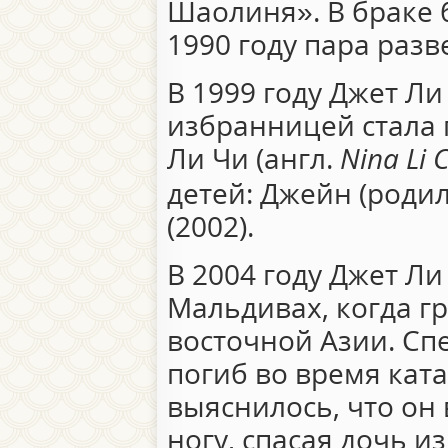
Шаолиня». В браке 
1990 году пара разв
В 1999 году Джет Ли
избранницей стала 
Ли Чи (англ.
Nina Li C
детей: Джейн (родил
(2002).
В 2004 году Джет Ли
Мальдивах, когда г
восточной Азии. Спе
погиб во время кат
выяснилось, что он
ногу, спасая дочь и