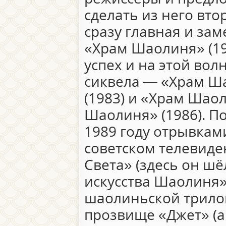
сделать из него вто
сразу главная и зам
«Храм Шаолиня» (1
успех и на этой вол
сиквела — «Храм Ш
(1983) и «Храм Шаол
Шаолиня» (1986). По
1989 году отрывкам
советском телевиде
Света» (здесь он ш
искусства Шаолиня»
шаолиньской трило
прозвище «Джет» (а