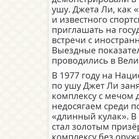
ушу. Джета Ли, как
и известного спортс
приглашать на госу
встречи с иностран
Выездные показате
проводились в Вели
В 1977 году на Нац
по ушу Джет Ли зан
комплексу с мечом д
недосягаем среди п
«длинный кулак». В 
стал золотым призё
комплексу без оруж