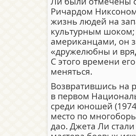
Ли были отмечены 
Ричардом Никсоном
жизнь людей на зап
культурным шоком;
американцами, он з
«дружелюбны и вряд
С этого времени ег
меняться.
Возвратившись на р
в первом Национал
среди юношей (1974
место по многоборь
дао. Джета Ли стал