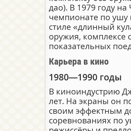
дао). В 1979 году н
чемпионате по ушу 
стиле «длинный кул
оружия, комплексе 
показательных поед
Карьера в кино
1980—1990 годы
В киноиндустрию Дж
лет. На экраны он п
своим эффектным до
соревнованиях по у
режиссёры и предл