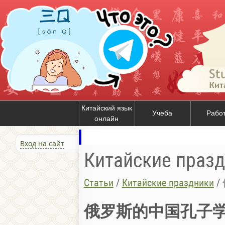
Китайский язык
Учеба
Рабо
онлайн
Вход на сайт
Китайские праз
Статьи
/
Китайские праздники
/
俄罗斯的中国孔子