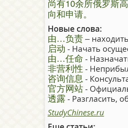
尚有10余所俄罗斯
向和申请。
Новые слова:
由…负责
– находить
启动
- Начать осуще
由…任命
- Назначат
非营利性
- Неприбы
咨询信息
- Консульт
官方网站
- Официал
透露
- Разгласить, 
StudyChinese.ru
Еще статьи: