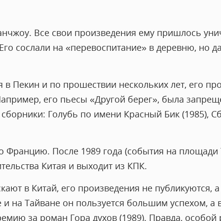
Гуанчжоу. Все свои произведения ему пришлось ун
Его сослали на «перевоспитание» в деревню, но д
 в Пекин и по прошествии нескольких лет, его п
апример, его пьесы «Другой берег», была запреще
 сборники: Голубь по имени Красный Бик (1985), Сб
во Францию. После 1989 года (события на площади
тельства Китая и выходит из КПК.
скают в Китай, его произведения не публикуются, 
е и на Тайване он пользуется большим успехом, а в
мию за роман Гора духов (1989). Правда, особой 