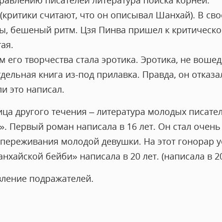
правлению писателей литература поиска корней.
(критики считают, что он описывал Шанхай). В св
ы, бешеный ритм. Цзя Пинва пришел к критическо
ая.
его творчества стала эротика. Эротика, не вошед
дельная книга из-под прилавка. Правда, он отказал
ли это написал.
ица другого течения – литература молодых писате
». Первый роман написала в 16 лет. Он стал очен
ереживания молодой девушки. На этот гонорар уе
хайской бейби» написала в 20 лет. (написала в 20
ление подражателей.