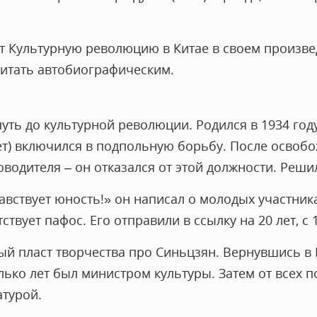
ет Культурную революцию в Китае в своем произв
читать автобиографическим.
уть до культурной революции. Родился в 1934 год
лет) включился в подпольную борьбу. После освоб
водителя – он отказался от этой должности. Решил
авствует юность!» он написал о молодых участни
твует пафос. Его отправили в ссылку на 20 лет, с 
ый пласт творчества про Синьцзян. Вернувшись в 
ко лет был министром культуры. Затем от всех по
атурой.