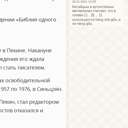
18.11.2021 13:29
Китайцыы в аутентичных
материалах считают, что в
словах 口，田， 日
едении «Библия одного
используется héng zhé gõu, а
не héng gõu.
у в Пекине. Накануне
ождения его ждала
 стать писателем.
ках освободительной
1957 по 1976, в Синьцзян.
Пекин, стал редактором
стов отказался и