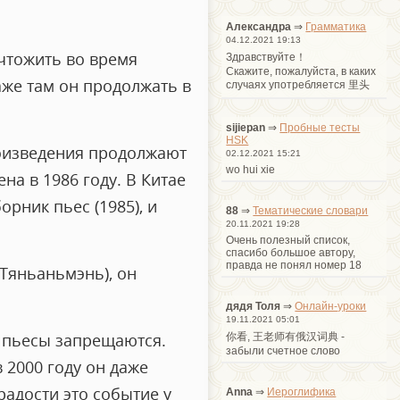
Александра
⇒
Грамматика
04.12.2021 19:13
ичтожить во время
Здравствуйте！
Cкажите, пожалуйста, в каких
аже там он продолжать в
случаях употребляется 里头
sijiepan
⇒
Пробные тесты
HSK
роизведения продолжают
02.12.2021 15:21
wo hui xie
на в 1986 году. В Китае
орник пьес (1985), и
88
⇒
Тематические словари
20.11.2021 19:28
Очень полезный список,
спасибо большое автору,
правда не понял номер 18
 Тяньаньмэнь), он
дядя Толя
⇒
Онлайн-уроки
19.11.2021 05:01
а пьесы запрещаются.
你看, 王老师有俄汉词典 -
забыли счетное слово
 2000 году он даже
радости это событие у
Anna
⇒
Иероглифика