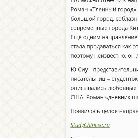
Его можно отнести к на
Роман «Тленный город» 
большой город, соблазн
современные города Кит
Ещё одним направлением 
стала продаваться как от
поэтому неизвестно, он 
Ю Сиу
- представительн
писательниц – студенток
описывались любовные п
США. Роман «дневник шан
Появилось целое направ
StudyChinese.ru