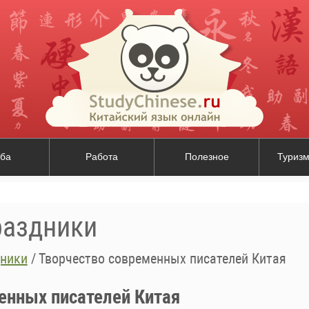
ба
Работа
Полезное
Туризм
раздники
дники
/
Творчество современных писателей Китая
енных писателей Китая