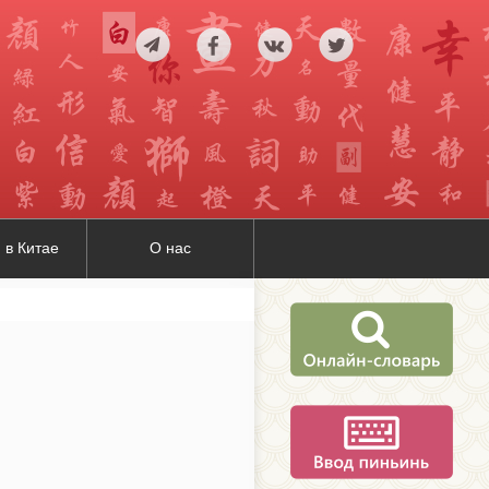
 в Китае
О нас