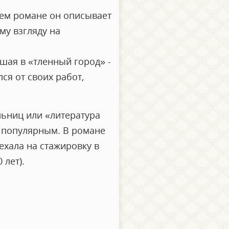
оем романе он описывает
му взгляду на
шая в «тленный город» -
ся от своих работ,
льниц или «литература
ь популярным. В романе
хала на стажировку в
 лет).