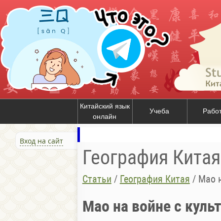
Китайский язык
Учеба
Рабо
онлайн
Вход на сайт
География Китая
Статьи
/
География Китая
/
Мао н
Мао на войне с куль