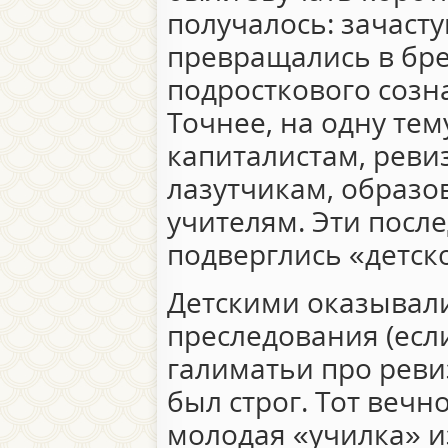
получалось: зачаст
превращались в бр
подросткового созн
Точнее, на одну тем
капиталистам, реви
лазутчикам, образ
учителям. Эти посл
подверглись «детск
Детскими оказывал
преследования (есл
галиматьи про реви
был строг. Тот вечн
молодая «училка» 