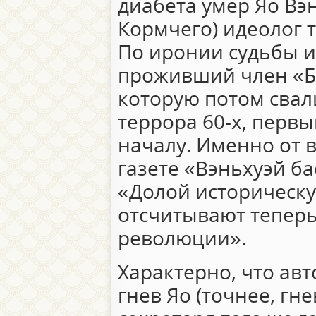
диабета умер Яо Вэ
Кормчего) идеолог 
По иронии судьбы и
проживший член «Б
которую потом свал
террора 60-х, первы
началу. Именно от 
газете «Вэньхуэй ба
«Долой историческу
отсчитывают теперь
революции».
Характерно, что ав
гнев Яо (точнее, гн