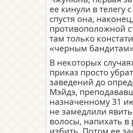
ее кинули в телегу 
спустя она, наконец
противоположной ст
там только констат
«черным бандитам»
В некоторых случая
приказ просто убра
заведений до опред
Мэйдэ, преподававш
назначенному 31 ию
не замедлили явитьс
волосы, напихать в 
избить. Потом ее за