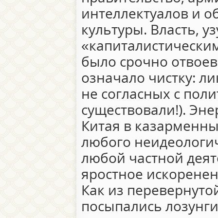
интеллектуалов и о
культуры. Власть, 
«капиталистически
было срочно отвоева
означало чистку: л
не согласных с пол
существовали!). Эн
Китая в казарменны
любого неидеологи
любой частной деят
яростное искоренен
Как из перевернутой
посыпались лозунг