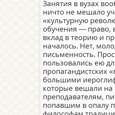
Занятия в вузах во
ничто не мешало у
«культурную револю
обучения — право, 
вклад в теорию и п
началось. Нет, мол
письменность. Прос
пользовались ею дл
пропагандистских «
большими иероглифа
которые вешали на 
преподавателям, пи
попавшим в опалу 
философам традици