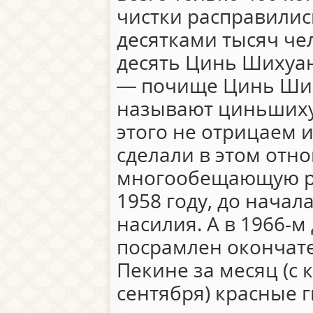
чистки расправилис
десятками тысяч че
десять Цинь Шихуан
— почище Цинь Ших
называют циньшиху
этого не отрицаем и
сделали в этом отн
многообещающую ре
1958 году, до начал
насилия. А в 1966-
посрамлен окончат
Пекине за месяц (с 
сентября) красные 