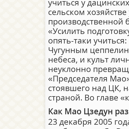
учиться у дацинских
сельском хозяйстве
производственной 
«Усилить подготовк
опять-таки учиться:
Чугунным цеппелино
небеса, и культ лич
неуклонно превращ
«Председателя Мао»
стоявшего над ЦК, 
страной. Во главе 
Как Мао Цзедун ра
23 декабря 2005 года