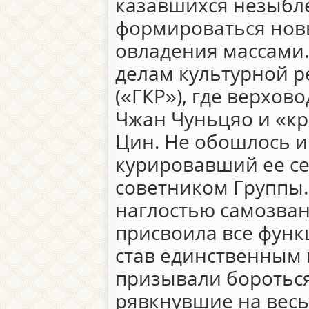
казавшихся незыбл
формироваться нов
овладения массами.
делам культурной 
(«ГКР»), где верхо
Чжан Чуньцяо и «к
Цин. Не обошлось и
курировавший ее се
советником Группы.
наглостью самозван
присвоила все функ
став единственным 
призывали бороться
рявкнувшие на весь