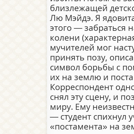
близлежащей детско
Лю Мэйдэ. Я ядовита
этого — забраться н
колени (характерная
мучителей мог насту
принять позу, опис
символ борьбы с п
их на землю и поста
Корреспондент одно
снял эту сцену, и п
миру. Ему неизвест
— студент спихнул 
«постамента» на зе