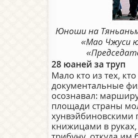
Юноши на Тяньаньм
«Мао Чжуси ю
«Председате
28 юаней за труп
Мало кто из тех, кт
документальные фи
осознавал: маршир
площади страны мо
хунвэйбиновскими 
книжицами в руках,
трибуну, откуда им