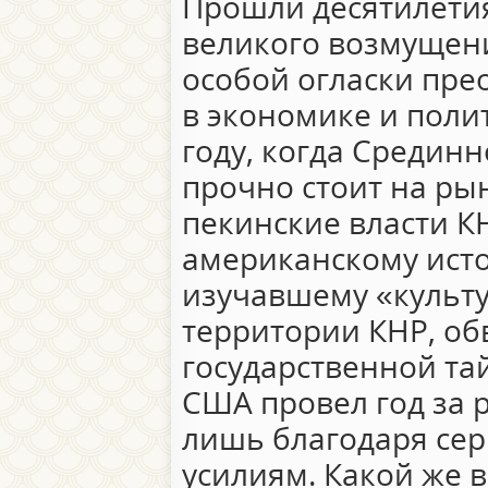
Прошли десятилетия
великого возмущени
особой огласки прео
в экономике и полит
году, когда Срединн
прочно стоит на ры
пекинские власти К
американскому ист
изучавшему «культ
территории КНР, об
государственной т
США провел год за 
лишь благодаря се
усилиям. Какой же в