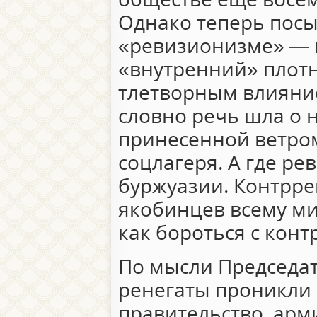
Однако теперь посы
«ревизионизме» — 
«внутренний» плотн
тлетворным влияни
словно речь шла о 
принесенной ветром
соцлагеря. А где ре
буржуазии. Контрре
якобинцев всему ми
как бороться с кон
По мысли Председат
ренегаты проникли 
правительство, арми