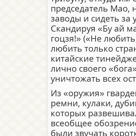
председатель Мао, 
заводы и сидеть за 
Скандируя «Бу ай ма
гоцзя!» («Не любить
любить только стран
китайские тинейдж
лично своего «бога
уничтожать всех ос
Из «оружия» гвард
ремни, кулаки, дуби
которых развешивал
всеобщее обозрение
были звучать коротк