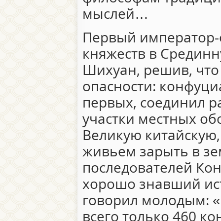
мыслей…
Первый император-
княжеств в Средин
Шихуан, решив, что
опасности: конфуци
первых, соединил р
участки местных об
Великую китайскую, 
живьем зарыть в з
последователей Кон
хорошо знавший ист
говорил молодым: 
всего только 460 к