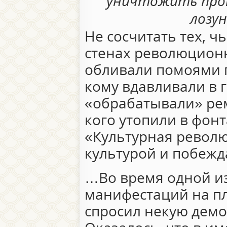
уничтожить про
лозун
Не сосчитать тех, ч
стенах революционн
обливали помоями 
кому вдавливали в 
«обрабатывали» ре
кого утопили в фонт
«Культурная револю
культурой и побежд
…Во время одной и
манифестаций на п
спросил некую демон