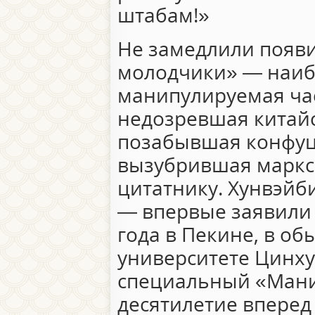
штабам!»
Не замедлили появ
молодчики» — наиб
манипулируемая ча
недозревшая китайс
позабывшая конфуц
вызубрившая маркси
цитатнику. Хунвэйб
— впервые заявили 
года в Пекине, в о
университете Цинху
специальный «Мани
десятилетие вперед