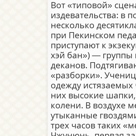
Вот «типовой» сце
издевательства: в п
несколько десятик
при Пекинском педа
приступают к экзек
хэй бан») — группы 
деканов. Подтягива
«разборки». Учени
одежду истязаемых 
них высокие шапки,
колени. В воздухе 
утыканные гвоздями
трех часов таких «
Чжунюнь, первая за