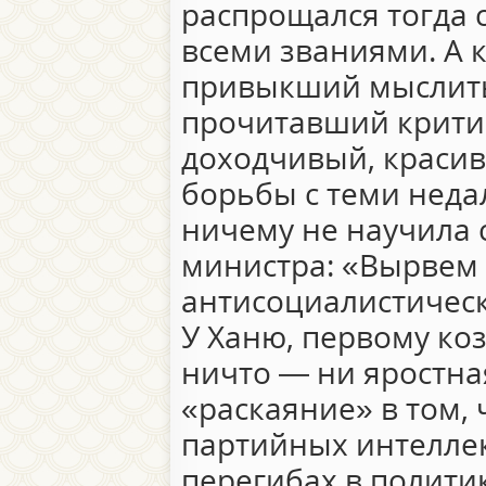
распрощался тогда 
всеми званиями. А 
привыкший мыслить
прочитавший критич
доходчивый, красив
борьбы с теми нед
ничему не научила 
министра: «Вырвем 
антисоциалистическ
У Ханю, первому ко
ничто — ни яростна
«раскаяние» в том, 
партийных интеллек
перегибах в политик