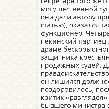
секретаря того же 
могущественной суп
они дали автору пр
статью), оказался 
функционер. Четыр
пекинский партиец 
драме бескорыстног
защитника крестьян
продажных судей. Д
правдоискательств
он лишился должнос
поздоровилось, пос
критик «разглядел»
бывшего министра 