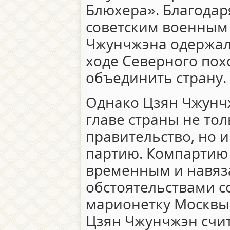
Блюхера». Благодар
советским военным
Чжунчжэна одержа
ходе Северного пох
объединить страну.
Однако Цзян Чжунч
главе страны не то
правительство, но 
партию. Компартию 
временным и навяз
обстоятельствами с
марионетку Москвы.
Цзян Чжунчжэн счит