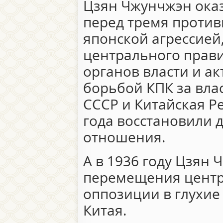
Цзян Чжунчжэн ока
перед тремя проти
японской агрессией
центрального прави
органов власти и а
борьбой КПК за влас
СССР и Китайская Р
года восстановили 
отношения.
А в 1936 году Цзян
перемещения центр
оппозиции в глухи
Китая.