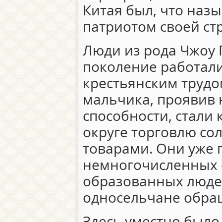
Китая был, что назы
патриотом своей ст
Люди из рода Чжоу 
поколение работали
крестьянским трудом
мальчика, проявив
способности, стали
округе торговлю со
товарами. Они уже 
немногочисленных 
образованных люде
односельчане обращ
Здесь уместно было