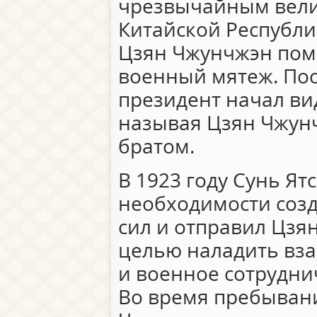
чрезвычайным вел
Китайской Республи
Цзян Чжунчжэн помо
военный мятеж. Пос
президент начал ви
называя Цзян Чжун
братом.
В 1923 году Сунь Ят
необходимости соз
сил и отправил Цзя
целью наладить вза
и военное сотрудни
Во время пребыван