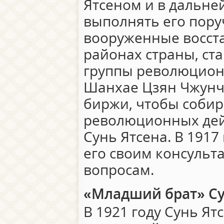
Ятсеном и в дальне
выполнять его пору
вооруженные восста
районах страны, ст
группы революцион
Шанхае Цзян Чжунчж
биржи, чтобы собир
революционных дей
Сунь Ятсена. В 1917
его своим консульт
вопросам.
«Младший брат» Су
В 1921 году Сунь Ят