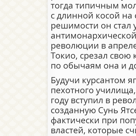
тогда типичным мо
с длинной косой на 
решимости он стал 
антимонархической
революции в апреле 
Токио, срезал свою к
по обычаям она и д
Будучи курсантом я
пехотного училища,
году вступил в рев
созданную Сунь Ят
фактически при поп
властей, которые с