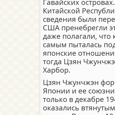
Гавайских островах
Китайской Республи
сведения были пер
США пренебрегли э
даже полагали, что 
самым пыталась по
японские отношения
тогда Цзян Чжунчжэ
Харбор.
Цзян Чжунчжэн фор
Японии и ее союзн
только в декабре 19
оказались втянутым