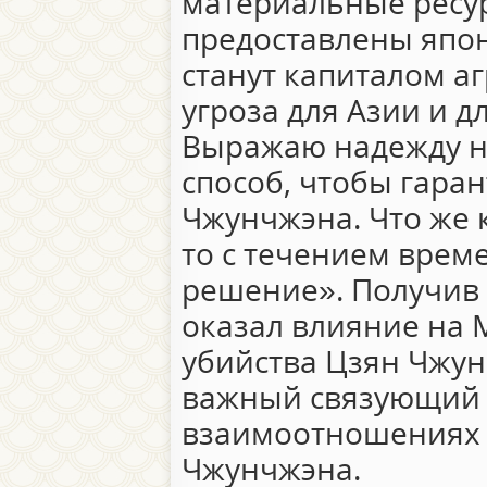
материальные ресур
предоставлены япо
станут капиталом аг
угроза для Азии и д
Выражаю надежду на
способ, чтобы гара
Чжунчжэна. Что же 
то с течением врем
решение». Получив 
оказал влияние на 
убийства Цзян Чжун
важный связующий 
взаимоотношениях 
Чжунчжэна.