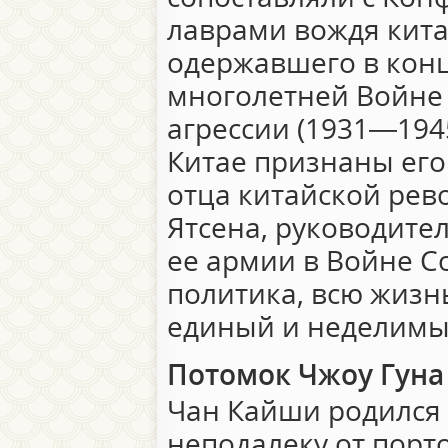
лаврами вождя кита
одержавшего в конц
многолетней Войне
агрессии (1931—194
Китае признаны его 
отца китайской рев
Ятсена, руководите
ее армии в Войне С
политика, всю жизн
единый и неделимы
Потомок Чжоу Гуна
Чан Кайши родился 
неподалеку от порт