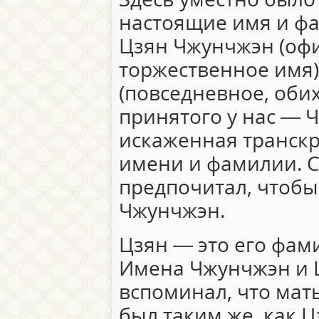
настоящие имя и ф
Цзян Чжунчжэн (оф
торжественное имя
(повседневное, обих
принятого у нас — Ч
искаженная транск
имени и фамилии. 
предпочитал, чтобы
Чжунчжэн.
Цзян — это его фам
Имена Чжунчжэн и Ц
вспоминал, что мать
был таким же, как Ц