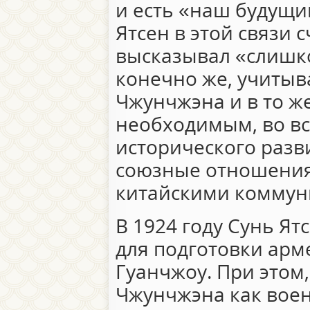
и есть «наш будущи
Ятсен в этой связи 
высказывал «слишк
конечно же, учитыв
Чжунчжэна и в то ж
необходимым, во вс
исторического разв
союзные отношения 
китайскими коммун
В 1924 году Сунь Ят
для подготовки арм
Гуанчжоу. При этом
Чжунчжэна как воен