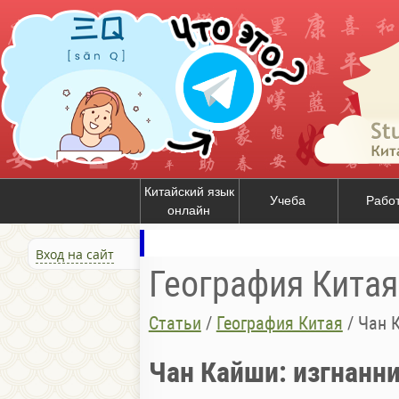
Китайский язык
Учеба
Рабо
онлайн
Вход на сайт
География Китая
Статьи
/
География Китая
/
Чан 
Чан Кайши: изгнанн