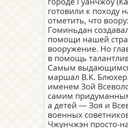
городе Гуанчжоу (К
готовили к походу н
отметить, что воор
Гоминьдан создава
помощи нашей стран
вооружение. Но гл
в помощь талантли
Самым выдающимся 
маршал В.К. Блюхер.
именем Зой Всеволо
самим придуманным.
а детей — Зоя и Вс
военных советников
Чжунчжэн просто-на