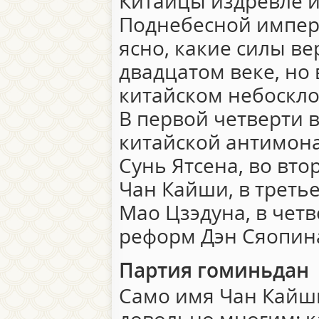
Китайцы издревле 
Поднебесной импери
ясно, какие силы в
двадцатом веке, но
китайском небоскло
В первой четверти в
китайской антимон
Сунь Ятсена, во вт
Чан Кайши, в треть
Мао Цзэдуна, в чет
реформ Дэн Сяопин
Партия гоминьдан
Само имя Чан Кайш