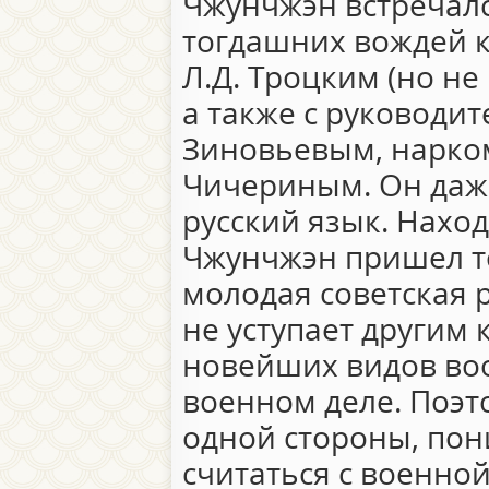
Чжунчжэн встречалс
тогдашних вождей 
Л.Д. Троцким (но не
а также с руководит
Зиновьевым, нарком
Чичериным. Он даж
русский язык. Наход
Чжунчжэн пришел то
молодая советская 
не уступает другим 
новейших видов воо
военном деле. Поэто
одной стороны, по
считаться с военной