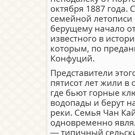
октября 1887 года. 
семейной летописи 
берущему начало от
известного в истори
которым, по предан
Конфуций.
Представители этог
пятисот лет жили в
где бьют горные кл
водопады и берут н
реки. Семья Чан Ка
одновременно являл
— типичный сельски