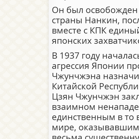
Он был освобожден 
страны Нанкин, посл
вместе с КПК едины
японских захватчик
В 1937 году начала
агрессия Японии пр
Чжунчжэна назначи
Китайской Республик
Цзян Чжунчжэн зак
взаимном ненападен
единственным в то 
мире, оказывавшим
весьма существенн