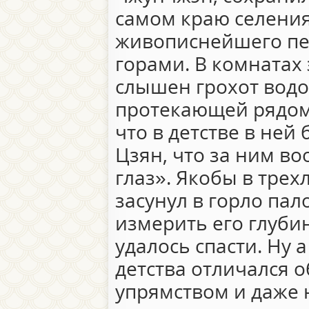
самом краю селения
живописнейшего пе
горами. В комнатах
слышен грохот вод
протекающей рядом 
что в детстве в ней
Цзян, что за ним в
глаз». Якобы в трех
засунул в горло пал
измерить его глуби
удалось спасти. Ну 
детства отличался 
упрямством и даже 