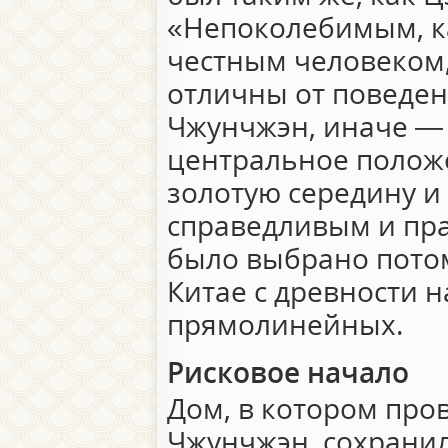
«Непоколебимым, ка
честным человеком,
отличны от поведе
Чжунчжэн, иначе 
центральное поло
золотую середину 
справедливым и пра
было выбрано потом
Китае с древности 
прямолинейных.
Рисковое начало
Дом, в котором пров
Чжунчжэн, сохранилс