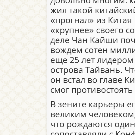
довольно многим: ка
жил такой китайски
«прогнал» из Китая
«крупнее» своего с
деле Чан Кайши поч
вождем сотен милли
еще 25 лет лидеро
острова Тайвань. Чт
он встал во главе К
смог противостоять
В зените карьеры е
великим человеком,
что рождаются один 
сопоставляли с Кон