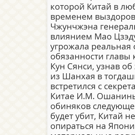
которой Китай в лю
временем выздоров
Чжунчжэна генерал
влиянием Мао Цзэду
угрожала реальная
обязанности главы 
Кун Сянси, узнав об
из Шанхая в тогда
встретился с секрет
Китае И.М. Ошанины
обиняков следующе
будет убит, Китай н
опираться на Япони