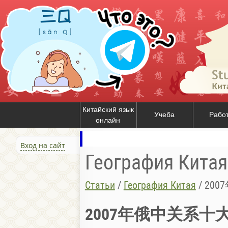
Китайский язык
Учеба
Рабо
онлайн
Вход на сайт
География Китая
Статьи
/
География Китая
/
20
2007年俄中关系十