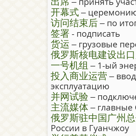
出席
– принять учас
开幕式
– церемонию
访问结束后
– по ито
签署
- подписать
货运
– грузовые пер
俄罗斯核电建设出口
一号机组
– 1-ый эне
投入商业运营
– ввод
эксплуатацию
并网试验
– подключе
主流媒体
– главные
俄罗斯驻中国广州总
России в Гуанчжоу