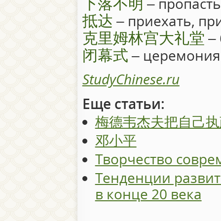
下落不明
– пропасть
抵达
– приехать, пр
克里姆林宫大礼堂
– 
闭幕式
– церемония
StudyChinese.ru
Еще статьи:
梅德韦杰夫把自己执
邓小平
Творчество совре
Тенденции развит
в конце 20 века