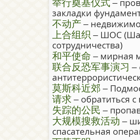
举行奠基仪式
– про
закладки фундамен
不动产
– недвижимо
上合组织
– ШОС (Ша
сотрудничества)
和平使命
– мирная 
联合反恐军事演习
– 
антитеррористичес
莫斯科近郊
– Подмо
请求
– обратиться с
失踪的公民
– пропа
大规模搜救活动
– ш
спасательная опер