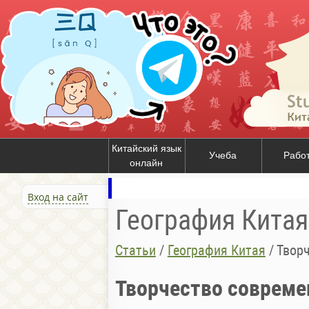
Китайский язык
Учеба
Рабо
онлайн
Вход на сайт
География Китая
Статьи
/
География Китая
/
Твор
Творчество совреме