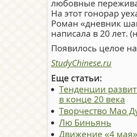
любовные пережива
На этот гонорар уех
Роман «дневник ша
написала в 20 лет. (
Появилось целое н
StudyChinese.ru
Еще статьи:
Тенденции развит
в конце 20 века
Творчество Мао Д
Лю Биньянь
Движение «4 мая»