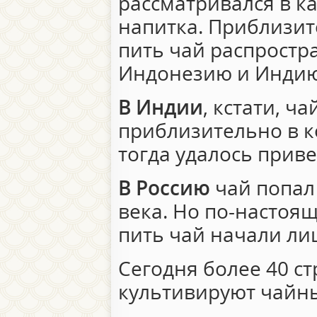
рассматривался в к
напитка. Приблизит
пить чай распростр
Индонезию и Индию
В Индии
, кстати, ч
приблизительно в к
тогда удалось приве
В Россию
чай попал
века. Но по-настоя
пить чай начали лиш
Сегодня более 40 с
культивируют чайны