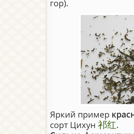
гор).
Яркий пример
крас
祁红
сорт Цихун
.