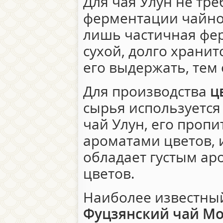
Для чая Улун не тре
ферментации чайног
лишь частичная фе
сухой, долго хранит
его выдержать, тем 
Для производства
ц
сырья используется
чай Улун, его проп
ароматами цветов, 
обладает густым ар
цветов.
Наиболее известны
Фуцзянский чай М