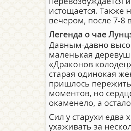
перевозбуждается и
истощается. Также 
вечером, после 7-8 
Легенда о чае Лунц
Давным-давно высок
маленькая деревуш
«Драконов колодец»
старая одинокая же
пришлось пережить
моментов, но сердце
окаменело, а остало
Сил у старухи едва 
ухаживать за неск