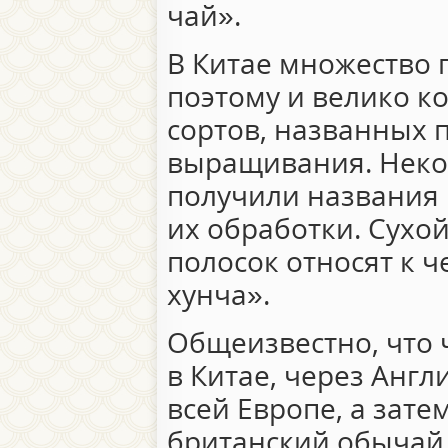
чай».
В Китае множество 
поэтому и велико к
сортов, названных 
выращивания. Неко
получили названия 
их обработки. Сухо
полосок относят к 
хунча».
Общеизвестно, что 
в Китае, через Анг
всей Европе, а зате
британский обычай 