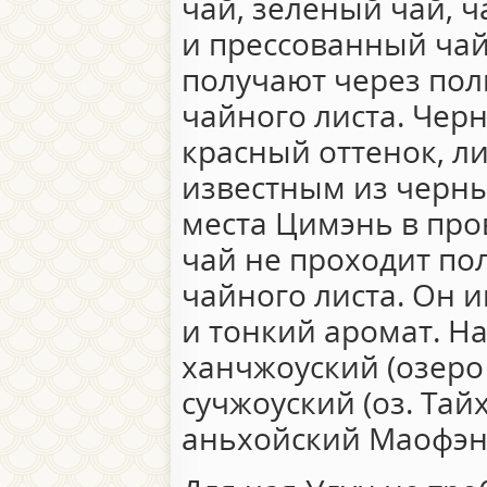
чай, зеленый чай, 
и прессованный чай
получают через по
чайного листа. Чер
красный оттенок, л
известным из черны
места Цимэнь в пр
чай не проходит п
чайного листа. Он 
и тонкий аромат. Н
ханчжоуский (озеро 
сучжоуский (оз. Тай
аньхойский Маофэн