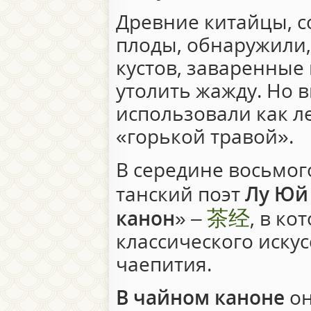
Древние китайцы, с
плоды, обнаружили,
кустов, заваренные 
утолить жажду. Но 
использовали как л
«горькой травой».
В середине восьмог
танский поэт
Лу Юй
茶经
канон
» –
, в к
классического иску
чаепития.
В чайном каноне
он