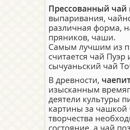
Прессованный чай
выпаривания, чайно
различная форма, 
пряников, чаши.
Самым лучшим из п
считается чай Пуэр
сычуаньский чай То
В древности,
чаепи
изысканным время
деятели культуры п
картины за чашкой ч
творчества необхо
состояние, а чай по