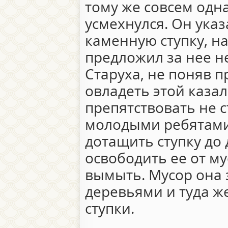
тому же совсем одна
усмехнулся. Он указ
каменную ступку, н
предложил за нее н
Старуха, не поняв 
овладеть этой каза
препятствовать не с
молодыми ребятами,
дотащить ступку до
освободить ее от м
вымыть. Мусор она
деревьями и туда ж
ступки.