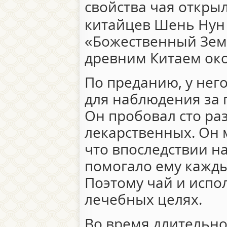
свойства чая откры
китайцев Шень Ну
«Божественный Зем
древним Китаем око
По преданию, у нег
для наблюдения за
Он пробовал сто ра
лекарственных. Он м
что впоследствии н
помогало ему кажды
Поэтому чай и испо
лечебных целях.
Во время длительно