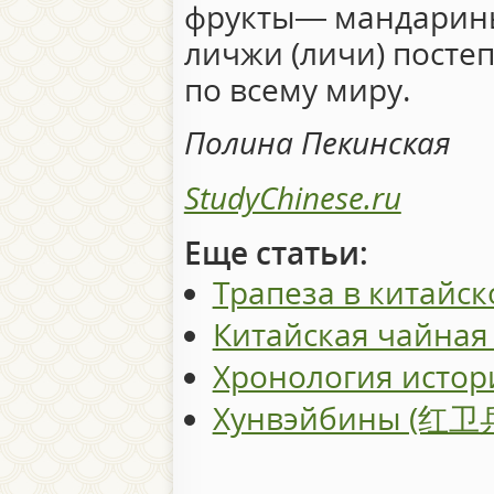
фрукты― мандарины
личжи (личи) посте
по всему миру.
Полина Пекинская
StudyChinese.ru
Еще статьи:
Трапеза в китайск
Китайская чайная
Хронология истор
Хунвэйбины (红卫