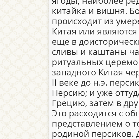
ягоды, наиболее ре
китайка и вишня. Б
происходит из умер
Китая или являются
еще в доисторическ
сливы и каштаны ча
ритуальных церемон
западного Китая че
II веке до н.э. перс
Персию; и уже отту
Грецию, затем в др
Это расходится с о
представлением о т
родиной персиков. 