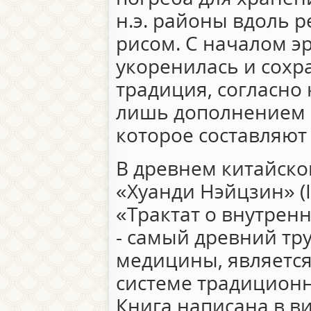
н.э. районы вдоль 
рисом. С началом э
укоренилась и сохр
традиция, согласно 
лишь дополнением 
которое составляют
В древнем китайско
«Хуанди Нэйцзин» (I в.
«Трактат о внутрен
- самый древний тр
медицины, являетс
системе традицион
Книга написана в в