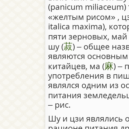
(panicum miliaceum
«желтым рисом» , цз
italica maxima), ко
пяти зерновых, май 
菽
шу (
) – общее наз
являются основным
麻
китайцев, ма (
) –
употребления в пищ
являлся одним из о
питания земледельце
– рис.
Шу и цзи являлись 
рационе питания др