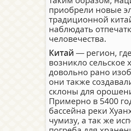
таким образом, на
приобрели новые эл
традиционной кита
наблюдать отпечатк
человечества.
Китай
― регион, гд
возникло сельское 
довольно рано изоб
они также создавал
склоны для орошени
Примерно в 5400 год
бассейна реки Хуан
чумизу, а так же и
погреба для хранени