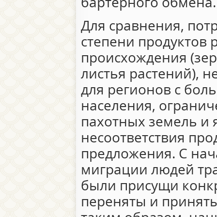
бартерного обмена.
Для сравнения, пот
степени продуктов 
происхождения (зерн
листья растений), н
для регионов с бол
населения, ограни
пахотных земель и 
несоответствия про
предложения. С на
миграции людей тр
были присущи конк
переняты и принят