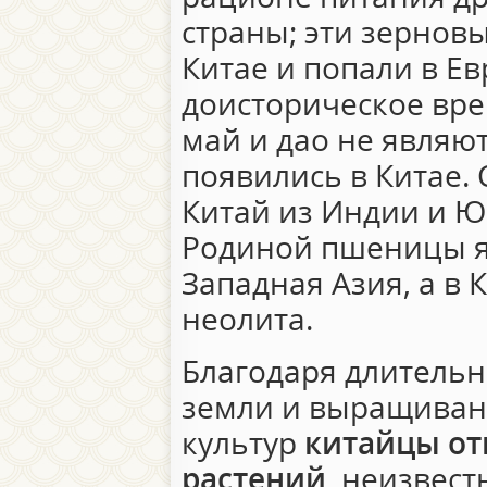
страны; эти зернов
Китае и попали в Ев
доисторическое врем
май и дао не являю
появились в Китае. 
Китай из Индии и Ю
Родиной пшеницы я
Западная Азия, а в 
неолита.
Благодаря длительн
земли и выращиван
культур
китайцы от
растений
, неизвест