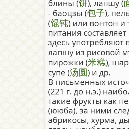
饼
блины (
), лапшу (
包子
- баоцзы (
), пел
馄钝
(
) или вонтон и 
питания составляет
здесь употребляют 
лапшу из рисовой му
米糕
пирожки (
), ша
汤圆
супе (
) и др.
В письменных исто
(221 г. до н.э.) наи
такие фрукты как п
(ююба), за ними сле
абрикосы, хурма, д