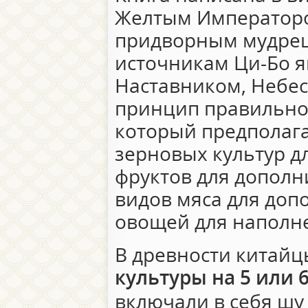
Желтым Императором
придворным мудрец
источникам Ци-Бо 
Наставником, Небе
принцип правильног
который предполага
зерновых культур д
фруктов для дополн
видов мяса для доп
овощей для наполн
В древности китай
культуры на 5 или 
включали в себя шу 