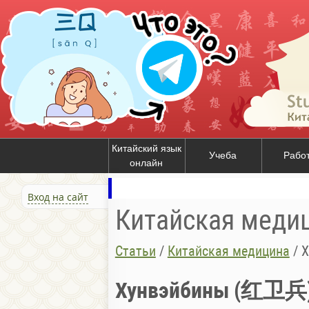
Китайский язык
Учеба
Рабо
онлайн
Вход на сайт
Китайская меди
Статьи
/
Китайская медицина
/
Х
Хунвэйбины (红卫兵