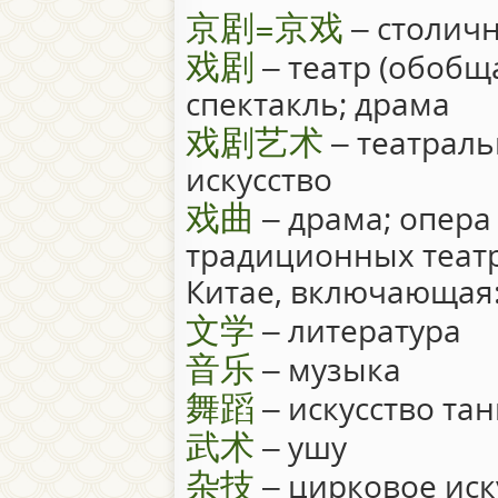
京剧=京戏
– столич
戏剧
– театр (обобщ
спектакль; драма
戏剧艺术
– театраль
искусство
戏曲
– драма; опера 
традиционных театр
Китае, включающая
文学
– литература
音乐
– музыка
舞蹈
– искусство та
武术
– ушу
杂技
– цирковое иск