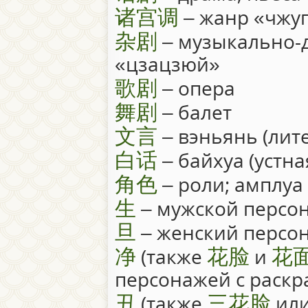
诸宫调
– жанр «чжу
杂剧
– музыкально-
«цзацзюй»
歌剧
– опера
舞剧
– балет
文言
– вэньянь (лит
白话
– байхуа (устна
角色
– роли; амплуа
生
– мужской персо
旦
– женский персо
净
花脸
花
(также
и
персонажей с раск
丑
三花脸
(также
ил