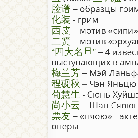
脸谱
– образцы грим
化装
- грим
西皮
– мотив «сипи
二簧
– мотив «эрхуа
“四大名旦”
– 4 извес
выступающих в ампл
梅兰芳
– Мэй Ланьф
程砚秋
– Чэн Яньцю
荀慧生
- Сюнь Хуйш
尚小云
– Шан Сяою
票友
– «пяою» - акт
оперы