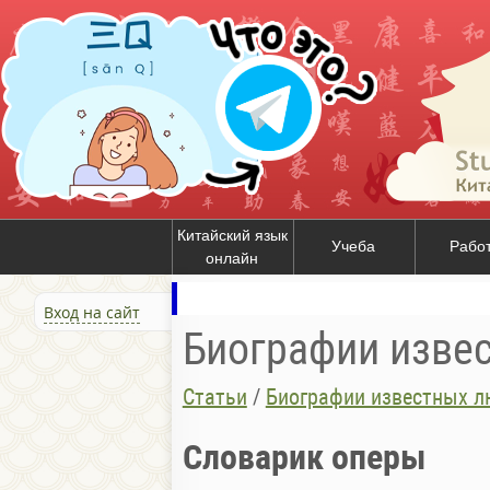
Китайский язык
Учеба
Рабо
онлайн
Вход на сайт
Биографии изве
Статьи
/
Биографии известных л
Словарик оперы