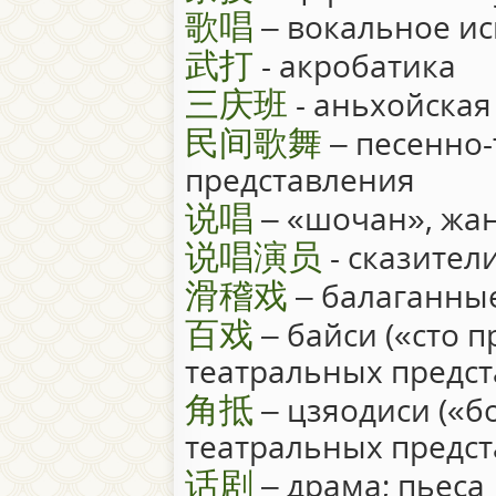
歌唱
– вокальное ис
武打
- акробатика
三庆班
- аньхойская
民间歌舞
– песенно
представления
说唱
– «шочан», жан
说唱演员
- сказител
滑稽戏
– балаганны
百戏
– байси («сто 
театральных предс
角抵
– цзяодиси («б
театральных предс
话剧
– драма; пьеса