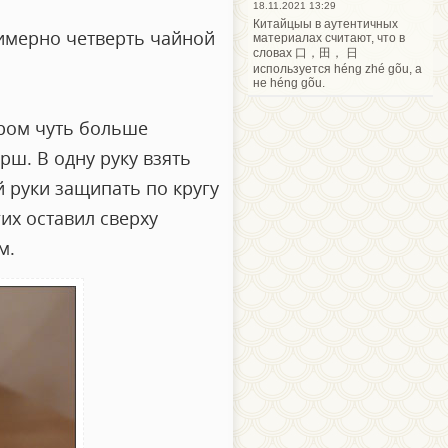
18.11.2021 13:29
Китайцыы в аутентичных
римерно четверть чайной
материалах считают, что в
словах 口，田， 日
используется héng zhé gõu, а
не héng gõu.
ером чуть больше
рш. В одну руку взять
 руки защипать по кругу
их оставил сверху
м.