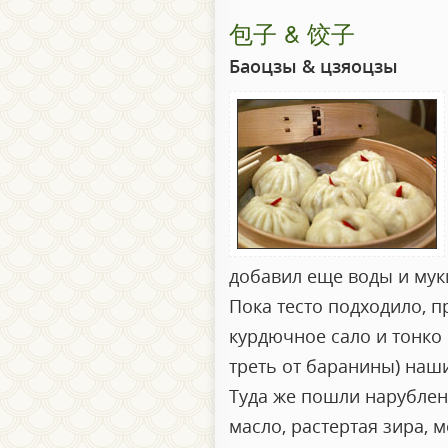
包子 & 饺子
Баоцзы & цзяоцзы
добавил еще воды и муки
Пока тесто подходило, 
курдючное сало и тонко
треть от баранины) наши
Туда же пошли нарублен
масло, растертая зира, 