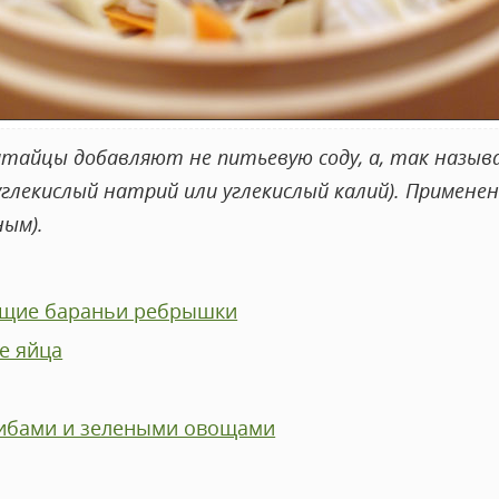
тайцы добавляют не питьевую соду, а, так называ
глекислый натрий или углекислый калий). Примене
ным).
ящие бараньи ребрышки
е яйца
рибами и зелеными овощами