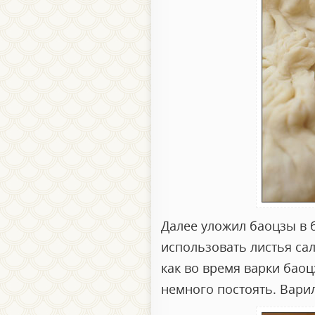
Далее уложил баоцзы в 
использовать листья сала
как во время варки баоц
немного постоять. Варил