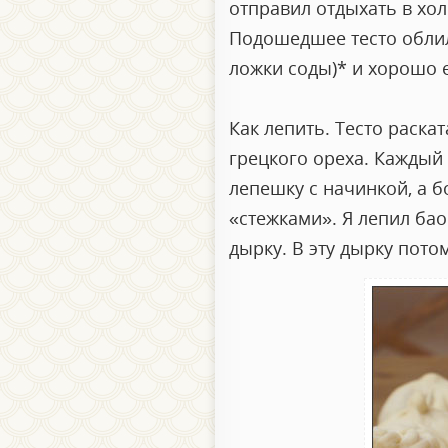
отправил отдыхать в хо
Подошедшее тесто облил
ложки соды)* и хорошо 
Как лепить. Тесто раска
грецкого ореха. Каждый 
лепешку с начинкой, а 
«стежками». Я лепил бао
дырку. В эту дырку пото