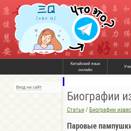
Китайский язык
Уче
онлайн
Вход на сайт
Биографии и
Статьи
/
Биографии изве
Паровые пампушк