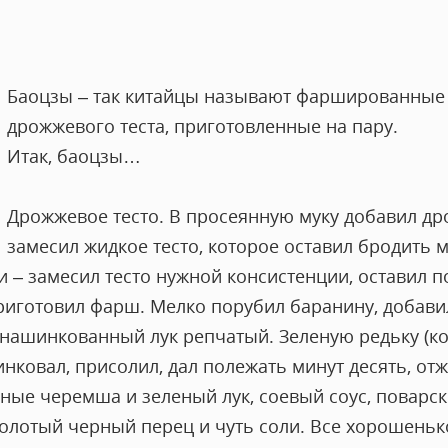
Баоцзы – так китайцы называют фаршированные
дрожжевого теста, приготовленные на пару.
Итак, баоцзы…
Дрожжевое тесто. В просеянную муку добавил др
замесил жидкое тесто, которое оставил бродить м
 – замесил тесто нужной консистенции, оставил п
приготовил фарш. Мелко порубил баранину, добав
 нашинкованный лук репчатый. Зеленую редьку (к
нковал, присолил, дал полежать минут десять, отж
ные черемша и зеленый лук, соевый соус, поварск
молотый черный перец и чуть соли. Все хорошеньк