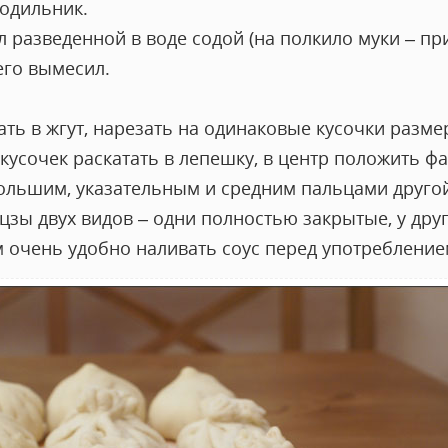
лодильник.
 разведенной в воде содой (на полкило муки – п
его вымесил.
тать в жгут, нарезать на одинаковые кусочки разм
кусочек раскатать в лепешку, в центр положить фа
большим, указательным и средним пальцами другой
цзы двух видов – одни полностью закрытые, у друг
м очень удобно наливать соус перед употребление