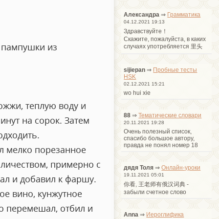
Александра
⇒
Грамматика
04.12.2021 19:13
Здравствуйте！
Cкажите, пожалуйста, в каких
 пампушки из
случаях употребляется 里头
sijiepan
⇒
Пробные тесты
HSK
02.12.2021 15:21
wo hui xie
ожжи, теплую воду и
88
⇒
Тематические словари
инут на сорок. Затем
20.11.2021 19:28
Очень полезный список,
одходить.
спасибо большое автору,
правда не понял номер 18
ил мелко порезанное
оличеством, примерно с
дядя Толя
⇒
Онлайн-уроки
19.11.2021 05:01
ал и добавил к фаршу.
你看, 王老师有俄汉词典 -
ое вино, кунжутное
забыли счетное слово
о перемешал, отбил и
Anna
⇒
Иероглифика