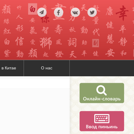
 в Китае
О нас