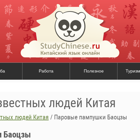
ба
Работа
Полезное
Туризм
звестных людей Китая
стных людей Китая
/
Паровые пампушки Баоцзы
и Баоцзы