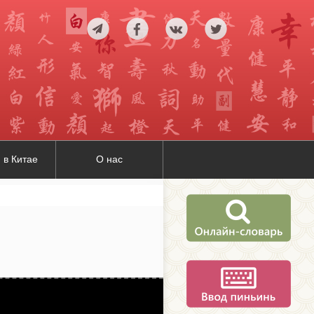
 в Китае
О нас