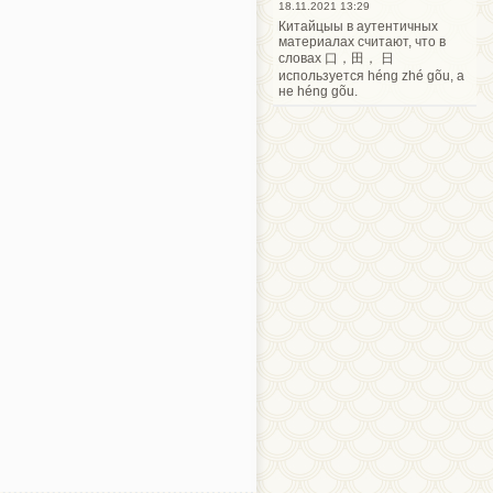
18.11.2021 13:29
Китайцыы в аутентичных
материалах считают, что в
словах 口，田， 日
используется héng zhé gõu, а
не héng gõu.