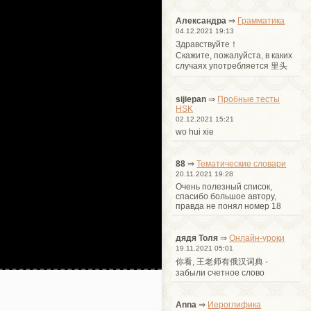
Александра
⇒
Грамматика
04.12.2021 19:13
Здравствуйте！
Cкажите, пожалуйста, в каких
случаях употребляется 里头
sijiepan
⇒
Пробные тесты
HSK
02.12.2021 15:21
wo hui xie
88
⇒
Тематические словари
20.11.2021 19:28
Очень полезный список,
спасибо большое автору,
правда не понял номер 18
дядя Толя
⇒
Онлайн-уроки
19.11.2021 05:01
你看, 王老师有俄汉词典 -
забыли счетное слово
Anna
⇒
Иероглифика