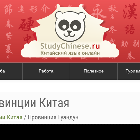
ба
Работа
Полезное
Туризм
овинции Китая
ии Китая
/
Провинция Гуандун