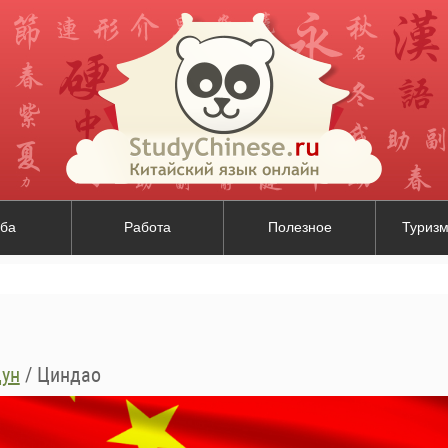
ба
Работа
Полезное
Туризм
ун
/
Циндао