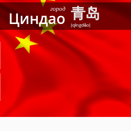
青岛
город
Циндао
[qīngdǎo]