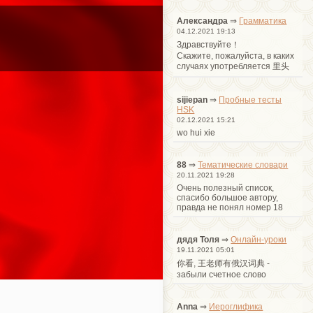
Александра
⇒
Грамматика
04.12.2021 19:13
Здравствуйте！
Cкажите, пожалуйста, в каких
случаях употребляется 里头
sijiepan
⇒
Пробные тесты
HSK
02.12.2021 15:21
wo hui xie
88
⇒
Тематические словари
20.11.2021 19:28
Очень полезный список,
спасибо большое автору,
правда не понял номер 18
дядя Толя
⇒
Онлайн-уроки
19.11.2021 05:01
你看, 王老师有俄汉词典 -
забыли счетное слово
Anna
⇒
Иероглифика