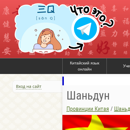
Китайский язык
Уче
онлайн
Вход на сайт
Шаньдун
Провинции Китая
/
Шаньд