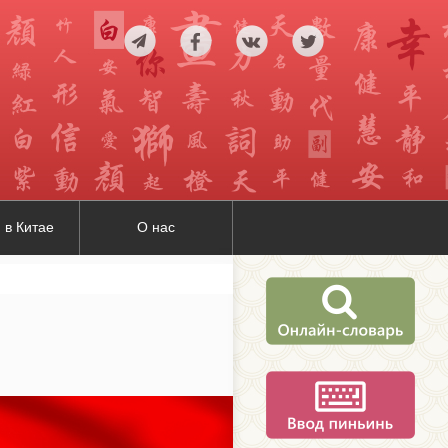
 в Китае
О нас