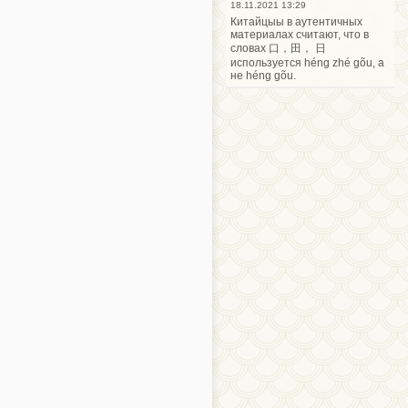
18.11.2021 13:29
Китайцыы в аутентичных
материалах считают, что в
словах 口，田， 日
используется héng zhé gõu, а
не héng gõu.