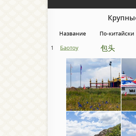
Крупные
Название
По-китайски
包头
1
Баотоу