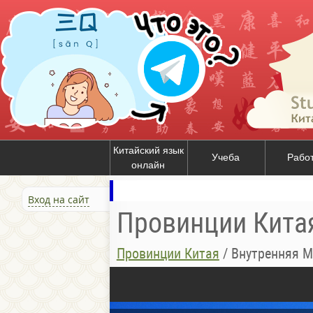
Китайский язык
Учеба
Рабо
онлайн
Вход на сайт
Провинции Кита
Провинции Китая
/
Внутренняя М