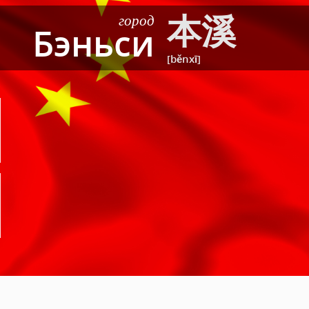
本溪
город
Бэньси
[běnxī]