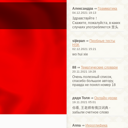
Александра
⇒
Грамматика
04.12.2021 19:13
Здравствуйте！
Cкажите, пожалуйста, в каких
случаях употребляется 里头
sijiepan
⇒
Пробные тесты
HSK
02.12.2021 15:21
wo hui xie
88
⇒
Тематические словари
20.11.2021 19:28
Очень полезный список,
спасибо большое автору,
правда не понял номер 18
дядя Толя
⇒
Онлайн-уроки
19.11.2021 05:01
你看, 王老师有俄汉词典 -
забыли счетное слово
Anna
⇒
Иероглифика