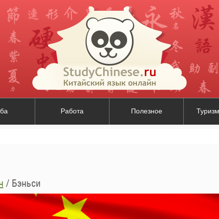
ба
Работа
Полезное
Туризм
н
/
Бэньси