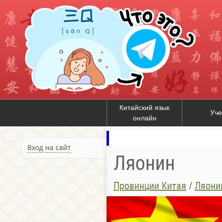
Китайский язык
Уче
онлайн
Вход на сайт
Ляонин
Провинции Китая
/
Ляони