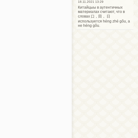
18.11.2021 13:29
Китайцыы в аутентичных
материалах считают, что в
словах 口，田， 日
используется héng zhé gõu, а
не héng gõu.