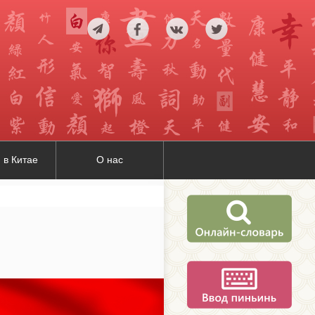
 в Китае
О нас