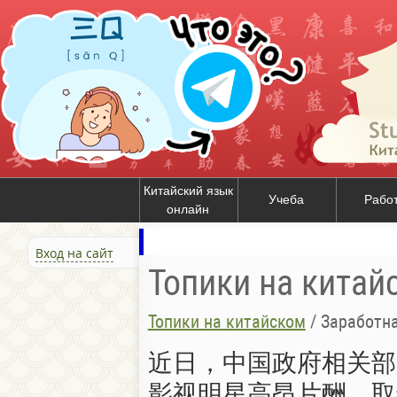
Китайский язык
Учеба
Рабо
онлайн
Вход на сайт
Топики на китай
Топики на китайском
/
Заработна
近日
，
中国
政府
相关
部
影视
明星
高昂
片
酬
，
取