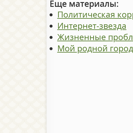
Еще материалы:
Политическая кор
Интернет-звезда
Жизненные проб
Мой родной горо