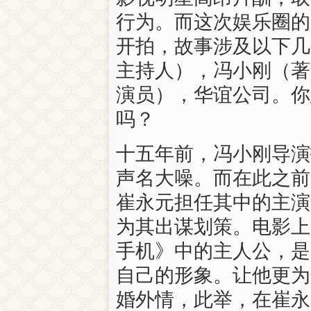
行为
。
而
这
次
娱乐
圈
的
开拍
，
故事
涉及
以下
几
主持人
），
冯
小
刚
（
著
演员
），
华
谊
公司
。
你
吗
？
十五
年前
，
冯
小
刚
导演
声名大噪
。
而
在此之前
崔永元
担任
其中
的
主演
为
其
出谋划策
。
电影
上
手机
》
中的
主人公
，
是
自己
的
形象
。
让
他
更为
婚外情
，
此
举
，
在
崔永