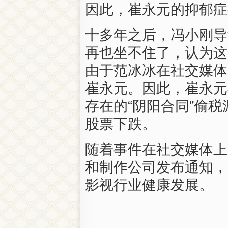
因此
，
崔永元
的
抑郁症
十
多
年
之后
，
冯
小
刚
导
再也
坐
不住
了
，
认为
这
由于
范
冰
冰
在
社交
媒体
崔永元
。
因此
，
崔永元
存在
的
“
阴阳
合同
”
偷税
股票
下跌
。
随着
事件
在
社交
媒体
上
和
制作
公司
发布
通知
，
影视
行业
健康
发展
。