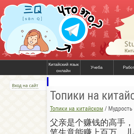
Китайский язык
Учеба
Рабо
онлайн
Вход на сайт
Топики на китай
Топики на китайском
/
Мудрость 
父亲是个赚钱的高手，
笔生意能赚上百万，儿