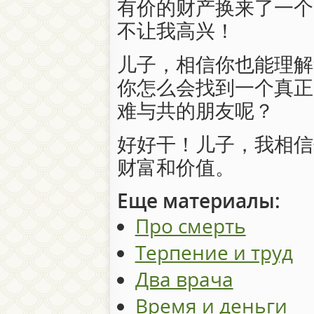
有价的财产换来了一个
不让我高兴！
儿子，相信你也能理解
你怎么会找到一个真正
难与共的朋友呢？
好好干！儿子，我相信
财富和价值。
Еще материалы:
Про смерть
Терпение и труд
Два врача
Время и деньги