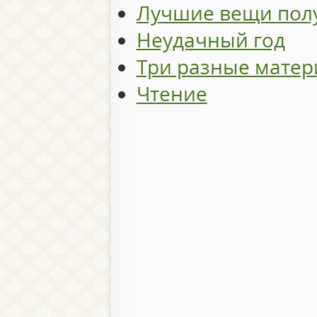
Лучшие вещи пол
Неудачный год
Три разные матер
Чтение