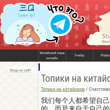
Китайский язык
Учеба
Рабо
онлайн
Вход на сайт
Топики на китай
Топики на китайском
/
Счастлив
我们每个人都希望自己
的，而是来自于自己的