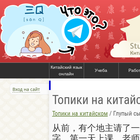
Китайский язык
Учеба
Рабо
онлайн
Вход на сайт
Топики на китай
Топики на китайском
/
Глупый с
从前，有个地主请了一
字。第一天上课，老师