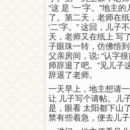
“这 是 ‘一’字。”地
了。第二天，老师在纸上
‘二’字。” 这回，儿
天，老师又在纸上 写了三笔
子眼珠一转，仿佛悟到
父亲房间，说: “认字
师辞退了吧。”见儿子
辞退了老师。
一天早上，地主想请一
让 儿子写个请帖。儿子
是，眼看 太阳都下山
禁有些着急，便去儿子