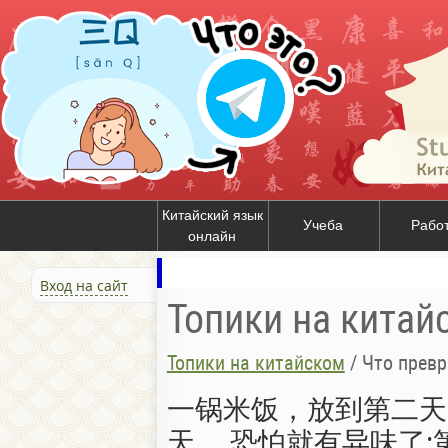
Китайский язык
Учеба
Рабо
онлайн
Вход на сайт
Топики на китай
Топики на китайском
/
Что превр
一锅米饭，放到第二天
天， 恐怕就有异味了