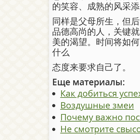
的笑容、成熟的风采添
同样是父母所生，但后
品德高尚的人，关键就
美的渴望。时间将如何
什么
态度来要求自己了。
Еще материалы:
Как добиться успе
Воздушные змеи
Почему важно пос
Не смотрите свысо