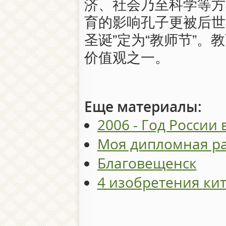
济、社会乃至科学等方
育的影响孔子更被后世
圣诞”定为“教师节”
价值观之一。
Еще материалы:
2006 - Год России 
Моя дипломная р
Благовещенск
4 изобретения ки