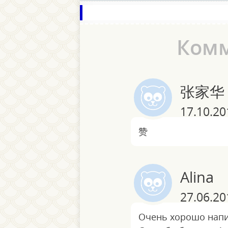
Ком
张家华
17.10.20
赞
Alina
27.06.20
Очень хорошо напи