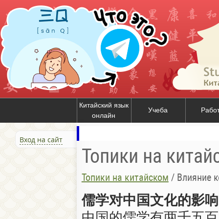
Китайский язык
Учеба
Рабо
онлайн
Вход на сайт
Топики на китай
Топики на китайском
/
Влияние 
儒学对中国文化的影响
中国的儒学有两千五百