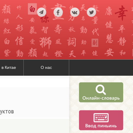
 в Китае
О нас
дуктов