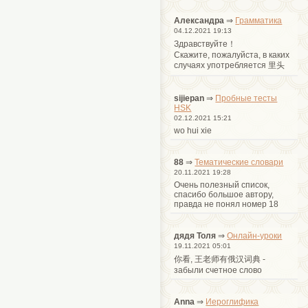
Александра
⇒
Грамматика
04.12.2021 19:13
Здравствуйте！
Cкажите, пожалуйста, в каких
случаях употребляется 里头
sijiepan
⇒
Пробные тесты
HSK
02.12.2021 15:21
wo hui xie
88
⇒
Тематические словари
20.11.2021 19:28
Очень полезный список,
спасибо большое автору,
правда не понял номер 18
дядя Толя
⇒
Онлайн-уроки
19.11.2021 05:01
你看, 王老师有俄汉词典 -
забыли счетное слово
Anna
⇒
Иероглифика