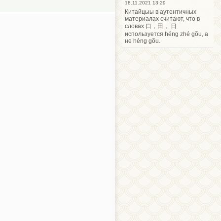
18.11.2021 13:29
Китайцыы в аутентичных
материалах считают, что в
словах 口，田， 日
используется héng zhé gõu, а
не héng gõu.