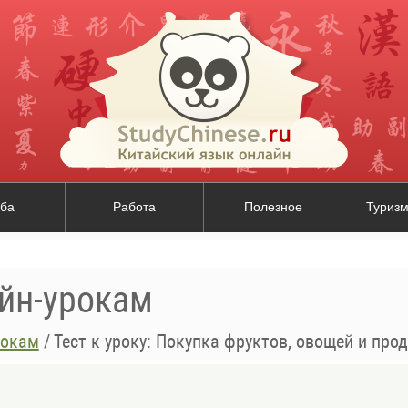
ба
Работа
Полезное
Туризм
айн-урокам
рокам
/
Тест к уроку: Покупка фруктов, овощей и про