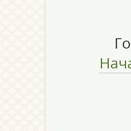
Го
Нача