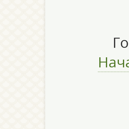
Го
Нача