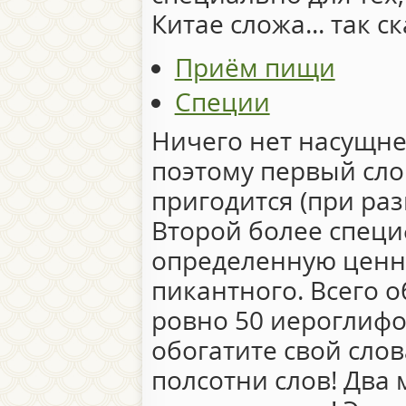
Китае сложа... так с
Приём пищи
Специи
Ничего нет насущней
поэтому первый сло
пригодится (при раз
Второй более специ
определенную ценн
пикантного. Всего о
ровно 50 иероглифо
обогатите свой сло
полсотни слов! Два