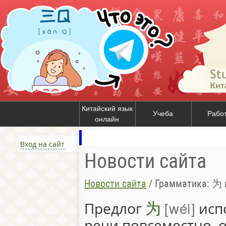
Китайский язык
Учеба
Рабо
онлайн
Вход на сайт
Новости сайта
Новости сайта
/
Грамматика: 为
为
wéi
Предлог
испо
речи повсеместно, 