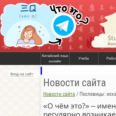
Китайский язык
Учеба
Рабо
онлайн
Вход на сайт
Новости сайта
Новости сайта
/
Пословицы: иска
«О чём это?» – име
регулярно возникае