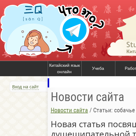
Китайский язык
Учеба
Рабо
онлайн
Вход на сайт
Новости сайта
Новости сайта
/
Статьи: собачье
Новая статья посвя
душещипательной т