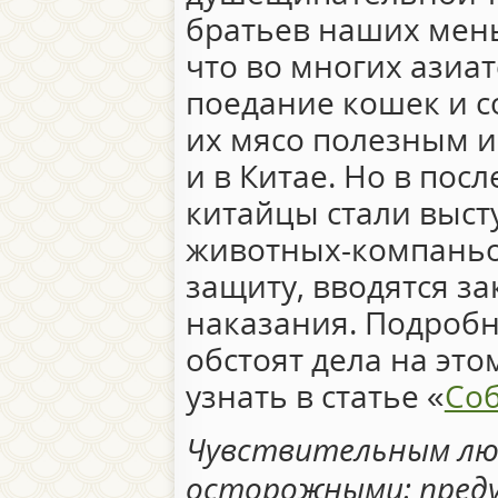
братьев наших мень
что во многих азиат
поедание кошек и с
их мясо полезным и
и в Китае. Но в пос
китайцы стали выст
животных-компаньон
защиту, вводятся з
наказания. Подробне
обстоят дела на эт
узнать в статье «
Соб
Чувствительным лю
осторожными: преду