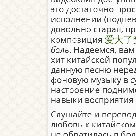
это достаточно прос
исполнении (подпева
довольно старая, п
爱大了
композиция
боль
. Надеемся, вам
хит китайской попул
данную песню нере
фоновую музыку в с
настроение поднимет
навыки восприятия 
Слушайте и перево
любовь к китайскому
не обратилась в бо