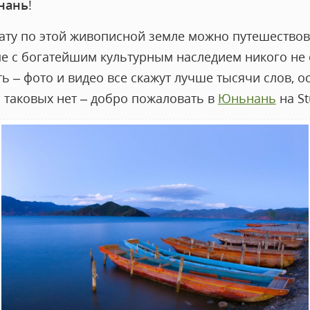
нань
!
ату по этой живописной земле можно путешествова
е с богатейшим культурным наследием никого не
ь – фото и видео все скажут лучше тысячи слов, о
и таковых нет – добро пожаловать в
Юньнань
на St