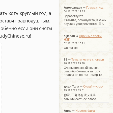
Александра
⇒
Грамматика
04.12.2021 19:13
ть хоть круглый год, а
Здравствуйте！
 оставят равнодушным.
Cкажите, пожалуйста, в каких
случаях употребляется 里头
собенно если они сняты
udyChinese.ru!
sijiepan
⇒
Пробные тесты
HSK
02.12.2021 15:21
wo hui xie
88
⇒
Тематические словари
20.11.2021 19:28
Очень полезный список,
спасибо большое автору,
правда не понял номер 18
дядя Толя
⇒
Онлайн-уроки
19.11.2021 05:01
你看, 王老师有俄汉词典 -
забыли счетное слово
Anna
⇒
Иероглифика