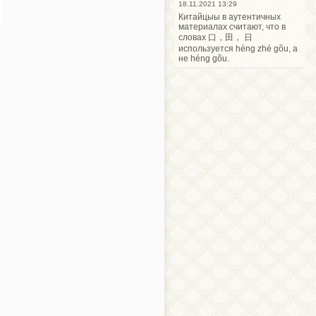
18.11.2021 13:29
Китайцыы в аутентичных
материалах считают, что в
словах 口，田， 日
используется héng zhé gõu, а
не héng gõu.