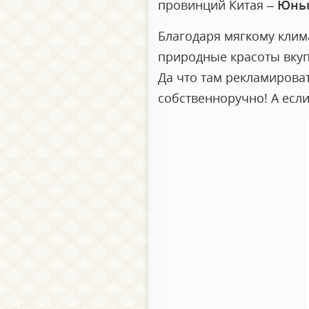
провинций Китая –
Юнь
Благодаря мягкому клим
природные красоты вкуп
Да что там рекламироват
собственноручно! А есл