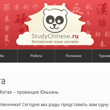
ба
Работа
Полезное
Туризм
та
 Китае – провинция Юньнань
твенники! Сегодня мы рады представить вам одну