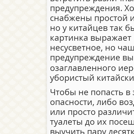
предупреждения. Хо
снабжены простой 
но у китайцев так б
картинка выражает 
несусветное, но чащ
предупреждение вы
озаглавленного ие
убористый китайский
Чтобы не попасть в
опасности, либо во
или просто различи
туалеты до их посещ
выучить пару десятк