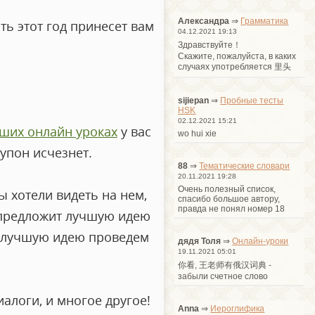
Александра
⇒
Грамматика
ь этот год принесет вам
04.12.2021 19:13
Здравствуйте！
Cкажите, пожалуйста, в каких
случаях употребляется 里头
sijiepan
⇒
Пробные тесты
HSK
02.12.2021 15:21
аших онлайн уроках
у вас
wo hui xie
купон исчезнет.
88
⇒
Тематические словари
20.11.2021 19:28
Очень полезный список,
ы хотели видеть на нем,
спасибо большое автору,
правда не понял номер 18
 предложит лучшую идею
а лучшую идею проведем
дядя Толя
⇒
Онлайн-уроки
19.11.2021 05:01
你看, 王老师有俄汉词典 -
забыли счетное слово
алоги, и многое другое!
Anna
⇒
Иероглифика