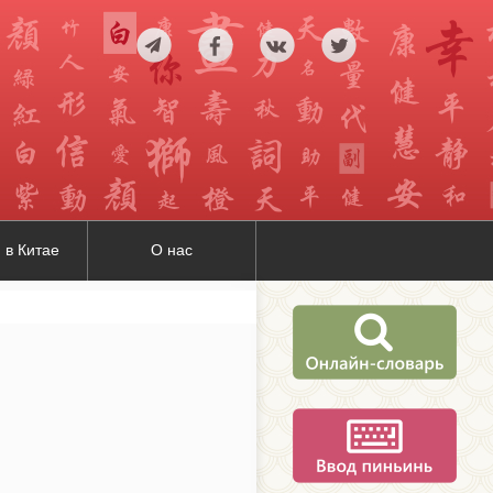
 в Китае
О нас