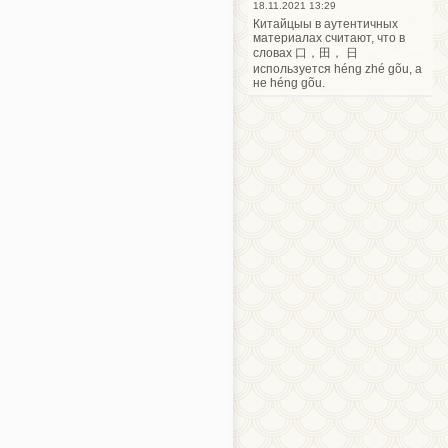
18.11.2021 13:29
Китайцыы в аутентичных
материалах считают, что в
словах 口，田， 日
используется héng zhé gõu, а
не héng gõu.