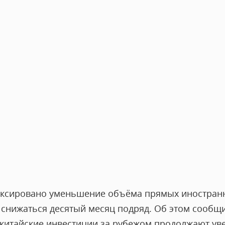
фиксировано уменьшение объёма прямых иностран
снижаться десятый месяц подряд. Об этом сообщ
я китайские инвестиции за рубежом продолжают ув