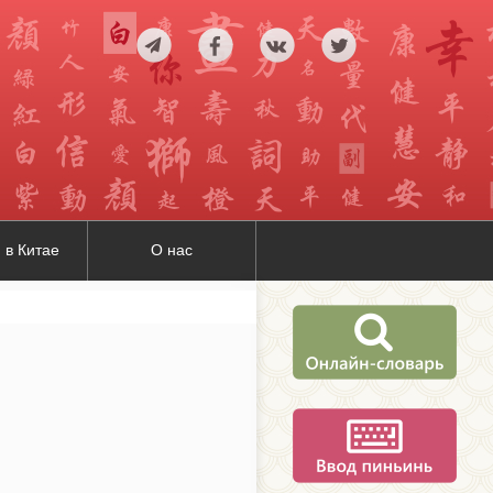
 в Китае
О нас