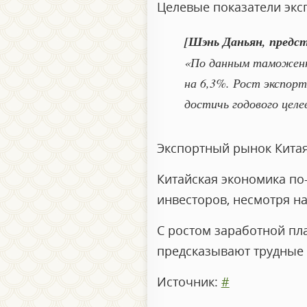
Целевые показатели эксп
[Шэнь Даньян, предс
«По данным таможенно
на 6,3%. Рост экспор
достичь годового целе
Экспортный рынок Китая 
Китайская экономика по
инвесторов, несмотря н
С ростом заработной пл
предсказывают трудные 
Источник:
#