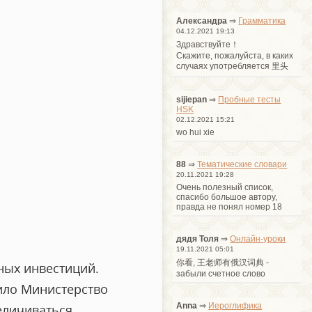
Александра
⇒
Грамматика
04.12.2021 19:13
Здравствуйте！
Cкажите, пожалуйста, в каких
случаях употребляется 里头
sijiepan
⇒
Пробные тесты
HSK
02.12.2021 15:21
wo hui xie
88
⇒
Тематические словари
20.11.2021 19:28
Очень полезный список,
спасибо большое автору,
правда не понял номер 18
дядя Толя
⇒
Онлайн-уроки
19.11.2021 05:01
你看, 王老师有俄汉词典 -
ных инвестиций.
забыли счетное слово
ило Министерство
Anna
⇒
Иероглифика
еличиваться.