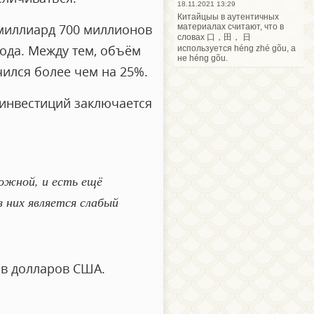
18.11.2021 13:29
Китайцыы в аутентичных
 миллиард 700 миллионов
материалах считают, что в
словах 口，田， 日
года. Между тем, объём
используется héng zhé gõu, а
не héng gõu.
чился более чем на 25%.
 инвестиций заключается
ложной, и есть ещё
 них является слабый
ов долларов США.