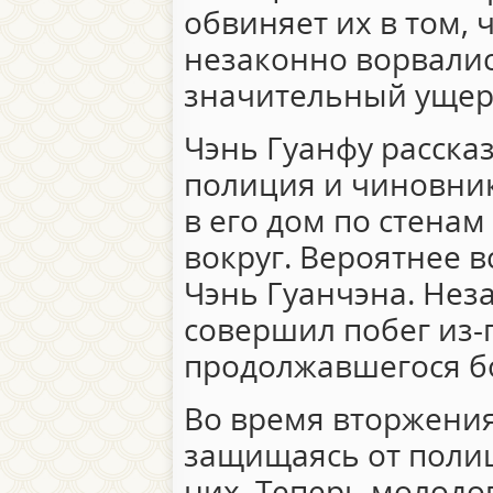
обвиняет их в том, 
незаконно ворвалис
значительный ущерб
Чэнь Гуанфу рассказ
полиция и чиновни
в его дом по стенам
вокруг. Вероятнее в
Чэнь Гуанчэна. Неза
совершил побег из-
продолжавшегося бо
Во время вторжения
защищаясь от полиц
них. Теперь молодо