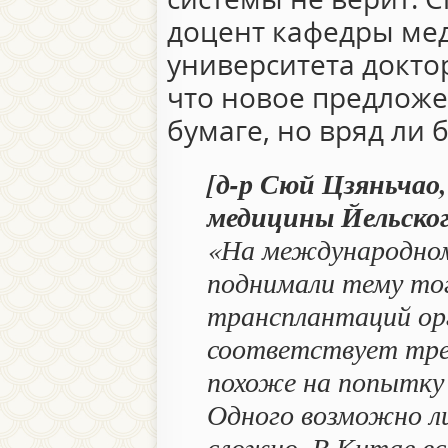
доцент кафедры ме
университета докто
что новое предлож
бумаге, но вряд ли 
[д-р Сюй Цзяньчао
медицины Йельског
«На международном
поднимали тему то
трансплантаций орг
соответствует тре
похоже на попытку
Одного возможно ли
сложно. В Китае вс