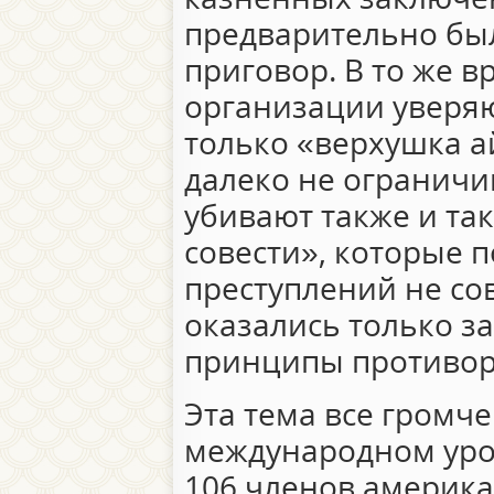
предварительно бы
приговор. В то же 
организации уверяю
только «верхушка а
далеко не ограничи
убивают также и та
совести», которые п
преступлений не со
оказались только за
принципы противор
Эта тема все громче
международном уро
106 членов америка