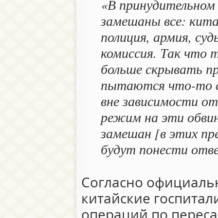
«В принудительном 
замешаны все: кита
полиция, армия, су
комиссия. Так что т
больше скрывать пр
пытаются что-то с
вне зависимости от
режим на эти обвин
замешан [в этих пр
будут понести отв
Согласно официальн
китайские госпитал
операций по переса