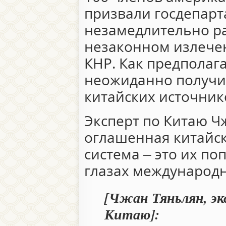
призвали госдепар
незамедлительно р
незаконном излече
КНР. Как предполага
неожиданно получи
китайских источник
Эксперт по Китаю Ч
оглашенная китайс
система – это их по
глазах международ
[Чжан Тяньлян, эк
Китаю]: